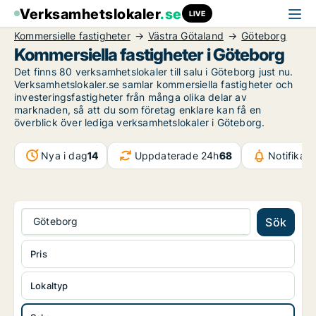
Verksamhetslokaler
.se
LIVE
Kommersielle fastigheter
Västra Götaland
Göteborg
Kommersiella fastigheter i Göteborg
Det finns 80 verksamhetslokaler till salu i Göteborg just nu.
Verksamhetslokaler.se samlar kommersiella fastigheter och
investeringsfastigheter från många olika delar av
marknaden, så att du som företag enklare kan få en
överblick över lediga verksamhetslokaler i Göteborg.
Nya i dag
14
Uppdaterade 24h
68
Notifikat
Göteborg
Sök
Pris
Lokaltyp