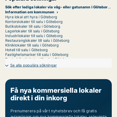
Sök efter lediga lokaler via väg- eller gatunamn i Göteborg
Information om kommunen
Hyra lokal att hyra i Göteborg
Kontorslokaler till salu i Göteborg
Butikslokaler till salu i Göteborg
Lagerlokaler till salu i Göteborg
Industrilokaler till salu i Göteborg
Restauranglokaler till salu i Göteborg
Kliniklokaler till salu i Göteborg
Hotell till salu i Göteborg
Fastighetsmarker till salu i Göteborg
Bostadsfastigheter till salu i Göteborg
Affärslokaler till salu i Göteborg
Se alla populära sökningar
Garage till salu i Göteborg
Kommersiella fastigheter till salu till salu i Angered
Kommersiella fastigheter till salu till salu i Askim-Frölunda-Högsbo
Kommersiella fastigheter till salu till salu i Göteborg Centrum
Kommersiella fastigheter till salu till salu i Göteborg Västra
Få nya kommersiella lokaler
Kommersiella fastigheter till salu till salu i Göteborg Östra
direkt i din inkorg
Kommersiella fastigheter till salu till salu i Johanneberg
Kommersiella fastigheter till salu till salu i Lundby
Kommersiella fastigheter till salu till salu i Majorna-Linné
Prenumerera på vårt nyhetsbrev och få gratis
Kommersiella fastigheter till salu till salu i Norra hisingen
Kommersiella fastigheter till salu till salu i Västra hisingen
aviseringar om nya kommersiella lokaler, relevanta