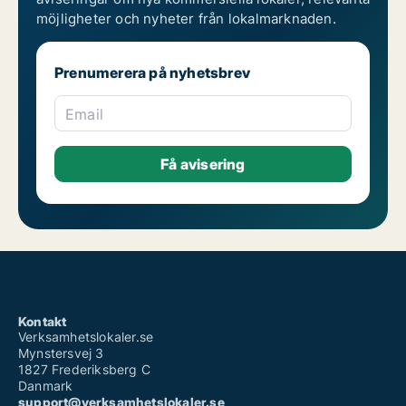
Kommersiella fastigheter till salu till salu i Örgryte-Härlanda
möjligheter och nyheter från lokalmarknaden.
Prenumerera på nyhetsbrev
Email
Kontakt
Verksamhetslokaler.se
Mynstersvej 3
1827 Frederiksberg C
Danmark
support@verksamhetslokaler.se