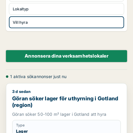
Lokaltyp
Vill hyra
Annonsera dina verksamhetslokaler
1 aktiva sökannonser just nu
3 d sedan
Göran söker lager för uthyrning i Gotland (region)
Göran söker lager för uthyrning i Gotland
(region)
Göran söker 50-100 m² lager i Gotland att hyra
Type
Lager