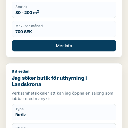
Storlek
2
80 - 200 m
Max. per månad
700 SEK
Mer info
8 d sedan
Jag söker butik för uthyrning i Landskrona
Jag söker butik för uthyrning i
Landskrona
verksamhetslokaler att kan jag öppna en salong som
jobbar med manykir
Type
Butik