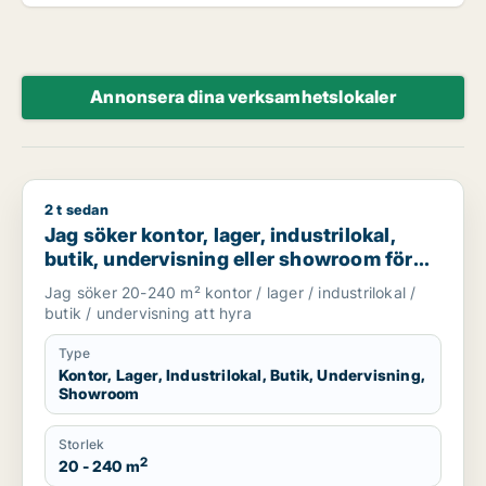
Annonsera dina verksamhetslokaler
2 t sedan
Jag söker kontor, lager, industrilokal, butik, undervisning e
Jag söker kontor, lager, industrilokal,
butik, undervisning eller showroom för
uthyrning i Stockholm
Jag söker 20-240 m² kontor / lager / industrilokal /
butik / undervisning att hyra
Type
Kontor, Lager, Industrilokal, Butik, Undervisning,
Showroom
Storlek
2
20 - 240 m