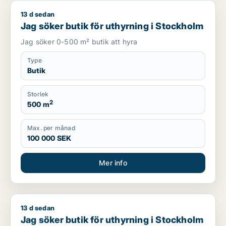
13 d sedan
Jag söker butik för uthyrning i Stockholm
Jag söker butik för uthyrning i Stockholm
Jag söker 0-500 m² butik att hyra
Type
Butik
Storlek
2
500 m
Max. per månad
100 000 SEK
Mer info
13 d sedan
Jag söker butik för uthyrning i Stockholm
Jag söker butik för uthyrning i Stockholm