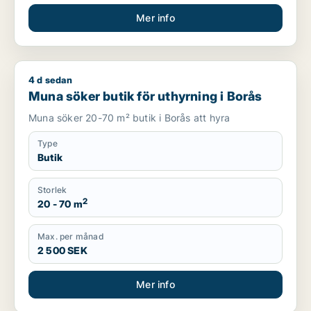
Mer info
4 d sedan
Muna söker butik för uthyrning i Borås
Muna söker butik för uthyrning i Borås
Muna söker 20-70 m² butik i Borås att hyra
Type
Butik
Storlek
2
20 - 70 m
Max. per månad
2 500 SEK
Mer info