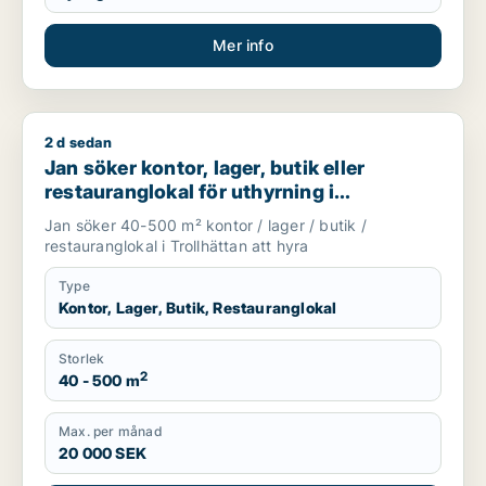
Mer info
2 d sedan
Jan söker kontor, lager, butik eller restauranglokal för uthyrn
Jan söker kontor, lager, butik eller
restauranglokal för uthyrning i
Trollhättan
Jan söker 40-500 m² kontor / lager / butik /
restauranglokal i Trollhättan att hyra
Type
Kontor, Lager, Butik, Restauranglokal
Storlek
2
40 - 500 m
Max. per månad
20 000 SEK