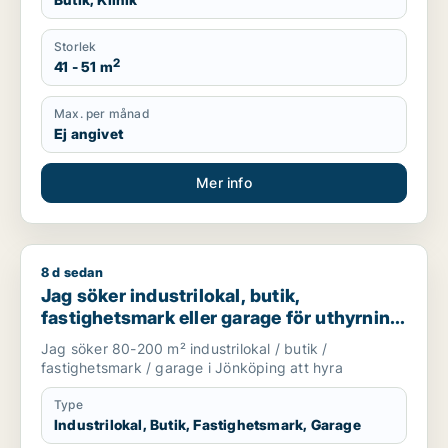
Storlek
2
41 - 51 m
Max. per månad
Ej angivet
Mer info
8 d sedan
Jag söker industrilokal, butik, fastighetsmark eller garage f
Jag söker industrilokal, butik,
fastighetsmark eller garage för uthyrning
i Jönköping
Jag söker 80-200 m² industrilokal / butik /
fastighetsmark / garage i Jönköping att hyra
Type
Industrilokal, Butik, Fastighetsmark, Garage