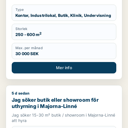
Type
Kontor, Industrilokal, Butik, Klinik, Undervisning
Storlek
2
250 - 600 m
Max. per månad
30 000 SEK
Mer info
5 d sedan
Jag söker butik eller showroom för uthyrning i Majorna-Linn
Jag söker butik eller showroom för
uthyrning i Majorna-Linné
Jag söker 15-30 m² butik / showroom i Majorna-Linné
att hyra