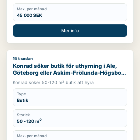
Max. per månad
45 000 SEK
Mer info
15 t sedan
Konrad söker butik för uthyrning i Ale, Göteborg eller Askim
Konrad söker butik för uthyrning i Ale,
Göteborg eller Askim-Frölunda-Högsbo
m.fl.
Konrad söker 50-120 m² butik att hyra
Type
Butik
Storlek
2
50 - 120 m
Max. per månad