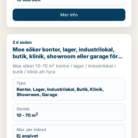
Mer info
2 d sedan
Moe söker kontor, lager, industrilokal, butik, klinik, showroo
Moe söker kontor, lager, industrilokal,
butik, klinik, showroom eller garage för
uthyrning i Stockholm
Moe söker 10-70 m² kontor / lager / industrilokal /
butik / klinik att hyra
Type
Kontor, Lager, Industrilokal, Butik, Klinik,
Showroom, Garage
Storlek
2
10 - 70 m
Max. per månad
Ej angivet