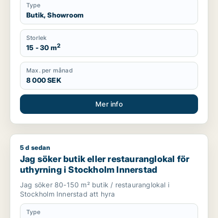
Type
Butik, Showroom
Storlek
2
15 - 30 m
Max. per månad
8 000 SEK
Mer info
5 d sedan
Jag söker butik eller restauranglokal för uthyrning i Stockho
Jag söker butik eller restauranglokal för
uthyrning i Stockholm Innerstad
Jag söker 80-150 m² butik / restauranglokal i
Stockholm Innerstad att hyra
Type