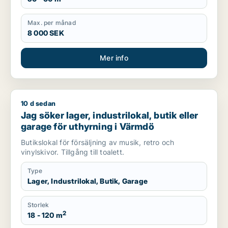
Max. per månad
8 000 SEK
Mer info
10 d sedan
Jag söker lager, industrilokal, butik eller garage för uthyrni
Jag söker lager, industrilokal, butik eller
garage för uthyrning i Värmdö
Butikslokal för försäljning av musik, retro och
vinylskivor. Tillgång till toalett.
Type
Lager, Industrilokal, Butik, Garage
Storlek
2
18 - 120 m