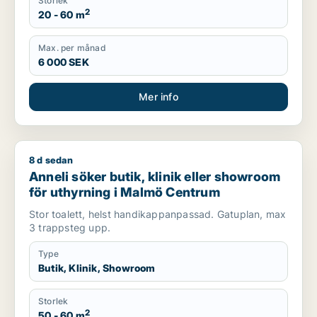
Storlek
2
20 - 60 m
Max. per månad
6 000 SEK
Mer info
8 d sedan
Anneli söker butik, klinik eller showroom för uthyrning i Ma
Anneli söker butik, klinik eller showroom
för uthyrning i Malmö Centrum
Stor toalett, helst handikappanpassad. Gatuplan, max
3 trappsteg upp.
Type
Butik, Klinik, Showroom
Storlek
2
50 - 60 m