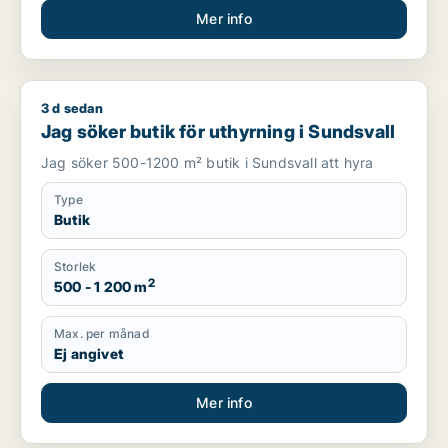
Mer info
3 d sedan
Jag söker butik för uthyrning i Sundsvall
Jag söker butik för uthyrning i Sundsvall
Jag söker 500-1200 m² butik i Sundsvall att hyra
Type
Butik
Storlek
2
500 - 1 200 m
Max. per månad
Ej angivet
Mer info