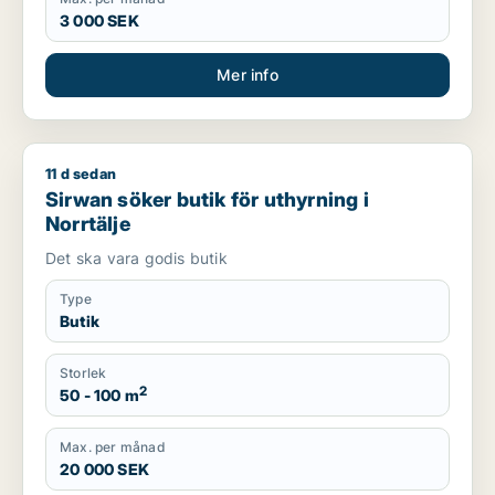
3 000 SEK
Mer info
11 d sedan
Sirwan söker butik för uthyrning i Norrtälje
Sirwan söker butik för uthyrning i
Norrtälje
Det ska vara godis butik
Type
Butik
Storlek
2
50 - 100 m
Max. per månad
20 000 SEK