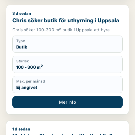
3 d sedan
Chris söker butik för uthyrning i Uppsala
Chris söker butik för uthyrning i Uppsala
Chris söker 100-300 m² butik i Uppsala att hyra
Type
Butik
Storlek
2
100 - 300 m
Max. per månad
Ej angivet
Mer info
1 d sedan
Mokhtar söker kontor, butik eller klinik för uthyrning i Jönkö