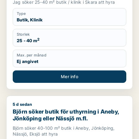
Jag söker 25-40 m² butik / klinik i Skara att hyra
Type
Butik, Klinik
Storlek
2
25 - 40 m
Max. per månad
Ej angivet
Mer info
5 d sedan
Björn söker butik för uthyrning i Aneby, Jönköping eller Nässj
Björn söker butik för uthyrning i Aneby,
Jönköping eller Nässjö m.fl.
Björn söker 40-100 m² butik i Aneby, Jönköping,
Nässjö, Eksjö att hyra