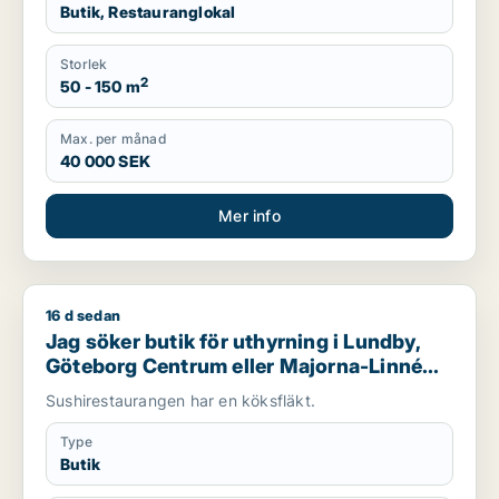
Butik, Restauranglokal
Storlek
2
50 - 150 m
Max. per månad
40 000 SEK
Mer info
16 d sedan
Jag söker butik för uthyrning i Lundby, Göteborg Centrum el
Jag söker butik för uthyrning i Lundby,
Göteborg Centrum eller Majorna-Linné
m.fl.
Sushirestaurangen har en köksfläkt.
Type
Butik