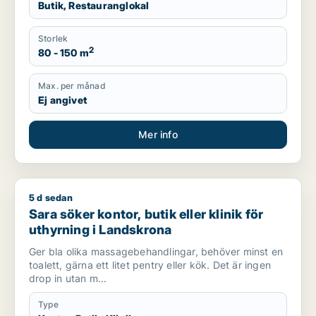
Butik, Restauranglokal
Storlek
2
80 - 150 m
Max. per månad
Ej angivet
Mer info
5 d sedan
Sara söker kontor, butik eller klinik för uthyrning i Landskron
Sara söker kontor, butik eller klinik för
uthyrning i Landskrona
Ger bla olika massagebehandlingar, behöver minst en
toalett, gärna ett litet pentry eller kök. Det är ingen
drop in utan m...
Type