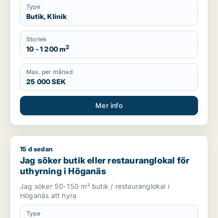
Type
Butik, Klinik
Storlek
2
10 - 1 200 m
Max. per månad
25 000 SEK
Mer info
15 d sedan
Jag söker butik eller restauranglokal för uthyrning i Höganä
Jag söker butik eller restauranglokal för
uthyrning i Höganäs
Jag söker 50-150 m² butik / restauranglokal i
Höganäs att hyra
Type