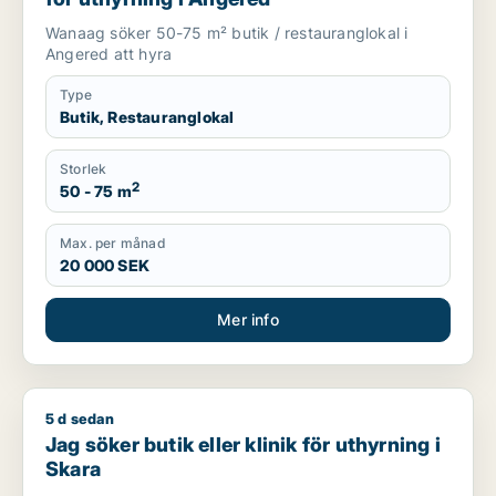
Wanaag söker 50-75 m² butik / restauranglokal i
Angered att hyra
Type
Butik, Restauranglokal
Storlek
2
50 - 75 m
Max. per månad
20 000 SEK
Mer info
5 d sedan
Jag söker butik eller klinik för uthyrning i Skara
Jag söker butik eller klinik för uthyrning i
Skara