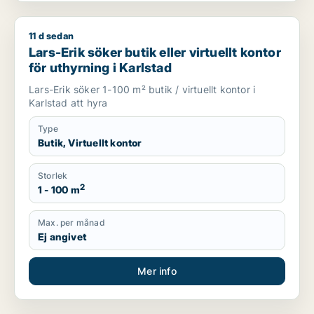
11 d sedan
Lars-Erik söker butik eller virtuellt kontor för uthyrning i Karl
Lars-Erik söker butik eller virtuellt kontor
för uthyrning i Karlstad
Lars-Erik söker 1-100 m² butik / virtuellt kontor i
Karlstad att hyra
Type
Butik, Virtuellt kontor
Storlek
2
1 - 100 m
Max. per månad
Ej angivet
Mer info