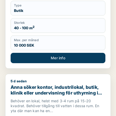
Type
Butik
Storlek
2
40 - 100 m
Max. per månad
10 000 SEK
Mer info
5 d sedan
Anna söker kontor, industrilokal, butik, klinik eller undervisn
Anna söker kontor, industrilokal, butik,
klinik eller undervisning för uthyrning i
Sundsvall
Behöver en lokal, helst med 3-4 rum på 15-20
kvadrat. Behöver tillgång till vatten i dessa rum. En
yta där man kan ha en...