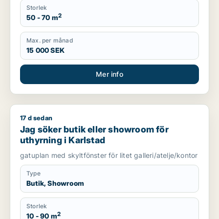
Storlek
2
50 - 70 m
Max. per månad
15 000 SEK
Mer info
17 d sedan
Jag söker butik eller showroom för uthyrning i Karlstad
Jag söker butik eller showroom för
uthyrning i Karlstad
gatuplan med skyltfönster för litet galleri/atelje/kontor
Type
Butik, Showroom
Storlek
2
10 - 90 m