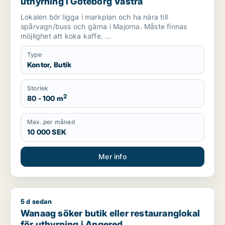
uthyrning i Göteborg Västra
Lokalen bör ligga i markplan och ha nära till
spårvagn/buss och gärna i Majorna. Måste finnas
möjlighet att koka kaffe. ...
Type
Kontor, Butik
Storlek
2
80 - 100 m
Max. per månad
10 000 SEK
Mer info
5 d sedan
Wanaag söker butik eller restauranglokal för uthyrning i Ang
Wanaag söker butik eller restauranglokal
för uthyrning i Angered