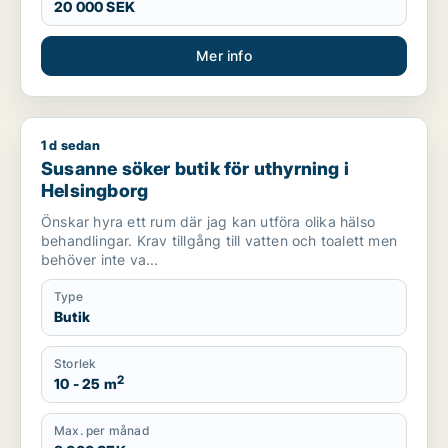
20 000 SEK
Mer info
1 d sedan
Susanne söker butik för uthyrning i Helsingborg
Susanne söker butik för uthyrning i
Helsingborg
Önskar hyra ett rum där jag kan utföra olika hälso
behandlingar. Krav tillgång till vatten och toalett men
behöver inte va...
Type
Butik
Storlek
2
10 - 25 m
Max. per månad