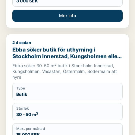
3 000 SEK
Mer info
2 d sedan
Ebba söker butik för uthyrning i Stockholm Innerstad, Kungs
Ebba söker butik för uthyrning i
Stockholm Innerstad, Kungsholmen eller
Vasastan m.fl.
Ebba söker 30-50 m² butik i Stockholm Innerstad,
Kungsholmen, Vasastan, Östermalm, Södermalm att
hyra
Type
Butik
Storlek
2
30 - 50 m
Max. per månad
15 000 SEK