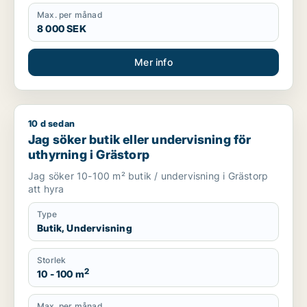
Max. per månad
8 000 SEK
Mer info
10 d sedan
Jag söker butik eller undervisning för uthyrning i Grästorp
Jag söker butik eller undervisning för
uthyrning i Grästorp
Jag söker 10-100 m² butik / undervisning i Grästorp
att hyra
Type
Butik, Undervisning
Storlek
2
10 - 100 m
Max. per månad