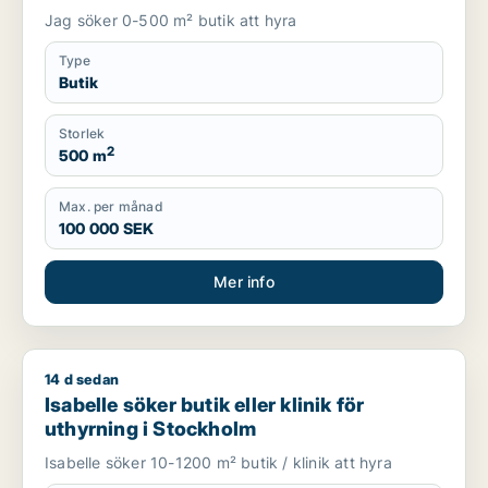
Jag söker 0-500 m² butik att hyra
Type
Butik
Storlek
2
500 m
Max. per månad
100 000 SEK
Mer info
14 d sedan
Isabelle söker butik eller klinik för uthyrning i Stockholm
Isabelle söker butik eller klinik för
uthyrning i Stockholm
Isabelle söker 10-1200 m² butik / klinik att hyra