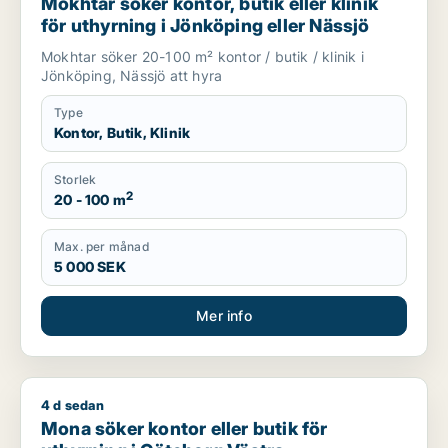
Mokhtar söker kontor, butik eller klinik
för uthyrning i Jönköping eller Nässjö
Mokhtar söker 20-100 m² kontor / butik / klinik i
Jönköping, Nässjö att hyra
Type
Kontor, Butik, Klinik
Storlek
2
20 - 100 m
Max. per månad
5 000 SEK
Mer info
4 d sedan
Mona söker kontor eller butik för uthyrning i Göteborg Västr
Mona söker kontor eller butik för