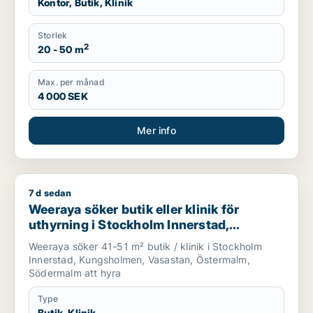
Kontor, Butik, Klinik
Storlek
2
20 - 50 m
Max. per månad
4 000 SEK
Mer info
7 d sedan
Weeraya söker butik eller klinik för uthyrning i Stockholm In
Weeraya söker butik eller klinik för
uthyrning i Stockholm Innerstad,
Kungsholmen eller Vasastan m.fl.
Weeraya söker 41-51 m² butik / klinik i Stockholm
Innerstad, Kungsholmen, Vasastan, Östermalm,
Södermalm att hyra
Type
Butik, Klinik