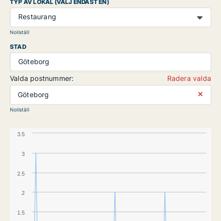
TYP AV LOKAL (VÄLJ ENDAST EN)
Restaurang
Nollställ
STAD
Göteborg
Valda postnummer:
Radera valda
⨯
Göteborg
Nollställ
3.5
3
2.5
2
1.5