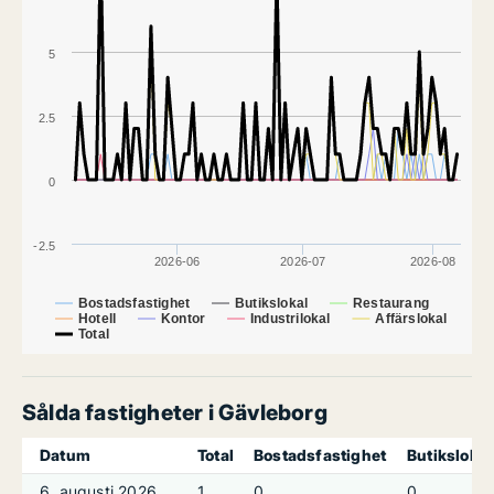
5
2.5
0
-2.5
2026-06
2026-07
2026-08
Bostadsfastighet
Butikslokal
Restaurang
Hotell
Kontor
Industrilokal
Affärslokal
Total
Sålda fastigheter i Gävleborg
Datum
Total
Bostadsfastighet
Butikslokal
6. augusti 2026
1
0
0