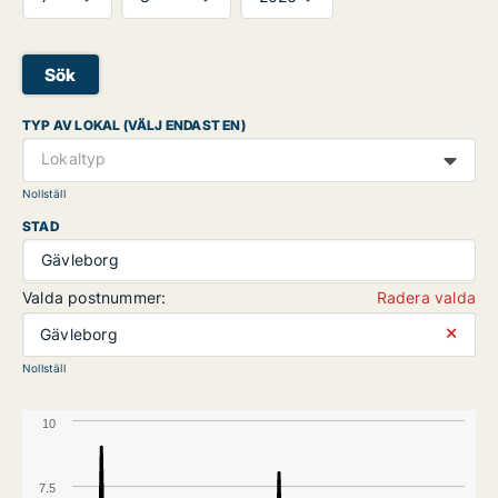
Sök
TYP AV LOKAL (VÄLJ ENDAST EN)
Lokaltyp
Nollställ
STAD
Gävleborg
Valda postnummer:
Radera valda
⨯
Gävleborg
Nollställ
10
7.5