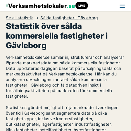
Verksamhetslokaler
.se
LIVE
Se all statistik
Sålda fastigheter i Gävleborg
Statistik över sålda
kommersiella fastigheter i
Gävleborg
Verksamhetslokaler.se samlar in, strukturerar och analyserar
löpande marknadsdata om sålda kommersiella fastigheter.
Data uppdateras dagligen baserat på försäljningsdata och
marknadsaktivitet på Verksamhetslokaler.se. Här kan du
analysera utvecklingen i antalet sålda kommersiella
fastigheter i Gävleborg och få datadriven insikt i
försäljningsaktiviteten på marknaden för kommersiella
fastigheter.
Statistiken gör det möjligt att följa marknadsutvecklingen
över tid i Gävleborg samt segmentera data på olika
fastighetstyper, inklusive kontorsfastigheter,
butiksfastigheter, lagerfastigheter, industrifastigheter,
klinikfastigheter, hotellfastigheter, hyresfastigheter,