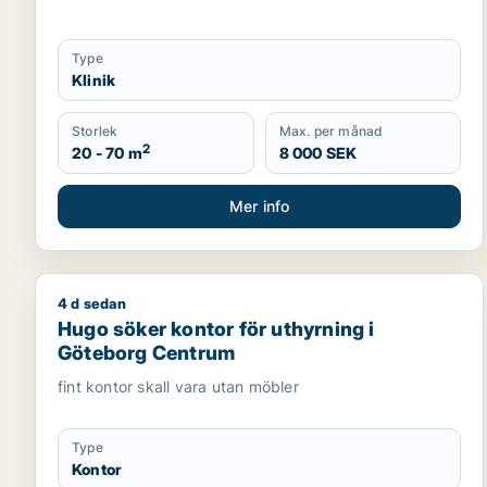
Type
Klinik
Storlek
Max. per månad
2
20 - 70 m
8 000 SEK
Mer info
4 d sedan
Hugo söker kontor för uthyrning i Göteborg Cent
Hugo söker kontor för uthyrning i
Göteborg Centrum
fint kontor skall vara utan möbler
Type
Kontor