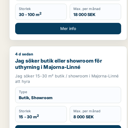
Storlek
Max. per månad
2
30 - 100 m
18 000 SEK
Mer info
4 d sedan
Jag söker butik eller showroom för uthyrning i Ma
Jag söker butik eller showroom för
uthyrning i Majorna-Linné
Jag söker 15-30 m² butik / showroom i Majorna-Linné
att hyra
Type
Butik, Showroom
Storlek
Max. per månad
2
15 - 30 m
8 000 SEK