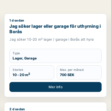
1 d sedan
sbacka, Göteborg Västra eller Majorna-Linné
Jag söker lager eller garage för uthyrning i Borås
Jag söker lager eller garage för uthyrning i
Borås
Jag söker 10-20 m² lager / garage i Borås att hyra
Type
Lager, Garage
Storlek
Max. per månad
2
10 - 20 m
700 SEK
Mer info
2 d sedan
Jag söker lager eller garage för uthyrning i Klippan 