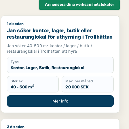
Annonsera dina verksamhetslokaler
1 d sedan
Jan söker kontor, lager, butik eller restauranglokal för 
Jan söker kontor, lager, butik eller
restauranglokal för uthyrning i Trollhättan
Jan söker 40-500 m² kontor / lager / butik /
restauranglokal i Trollhättan att hyra
Type
Kontor, Lager, Butik, Restauranglokal
Storlek
Max. per månad
2
40 - 500 m
20 000 SEK
Mer info
3 d sedan
eller Majorna-Linné
Sadjad söker lager eller garage för uthyrning i Götebo