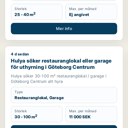
Storlek
Max. per månad
2
25 - 40 m
Ej angivet
Mer info
4 d sedan
jorna-Linné
Hulya söker restauranglokal eller garage för uthyrn
Hulya söker restauranglokal eller garage
för uthyrning i Göteborg Centrum
Hulya söker 30-100 m² restauranglokal / garage i
Göteborg Centrum att hyra
Type
Restauranglokal, Garage
Storlek
Max. per månad
2
30 - 100 m
11 000 SEK