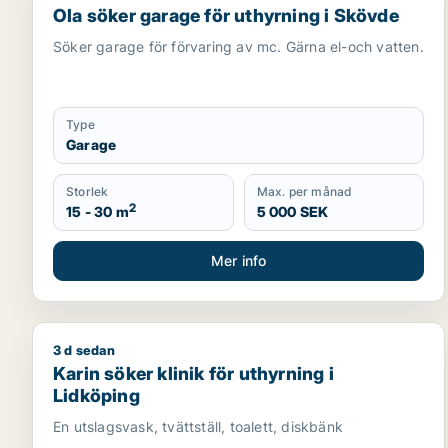
Ola söker garage för uthyrning i Skövde
Söker garage för förvaring av mc. Gärna el-och vatten.
Type
Garage
Storlek
Max. per månad
2
15 - 30 m
5 000 SEK
Mer info
3 d sedan
Karin söker klinik för uthyrning i Lidköping
Karin söker klinik för uthyrning i
Lidköping
En utslagsvask, tvättställ, toalett, diskbänk