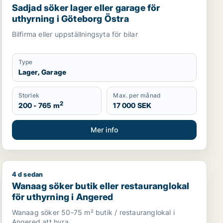
Sadjad söker lager eller garage för
uthyrning i Göteborg Östra
Bilfirma eller uppställningsyta för bilar
Type
Lager, Garage
Storlek
Max. per månad
2
200 - 765 m
17 000 SEK
Mer info
4 d sedan
rg Västra
Wanaag söker butik eller restauranglokal för uthyrning
Wanaag söker butik eller restauranglokal
för uthyrning i Angered
Wanaag söker 50-75 m² butik / restauranglokal i
Angered att hyra