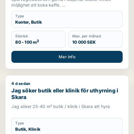
möjlighet att koka kaffe. ...
Type
Kontor, Butik
Storlek
Max. per månad
2
80 - 100 m
10 000 SEK
Mer info
4 d sedan
rum
Jag söker butik eller klinik för uthyrning i Skara
Jag söker butik eller klinik för uthyrning i
Skara
Jag söker 25-40 m² butik / klinik i Skara att hyra
Type
Butik, Klinik