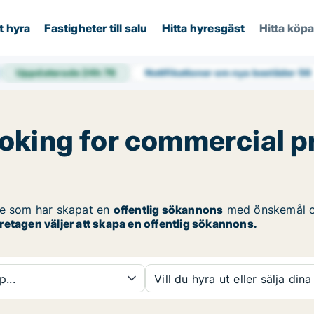
t hyra
Fastigheter till salu
Hitta hyresgäst
Hitta köp
Uppdaterade 24h
76
Notifikationer om nya bostäder
56
oking for commercial p
se som har skapat en
offentlig sökannons
med önskemål 
etagen väljer att skapa en offentlig sökannons.
p...
Vill du hyra ut eller sälja dina