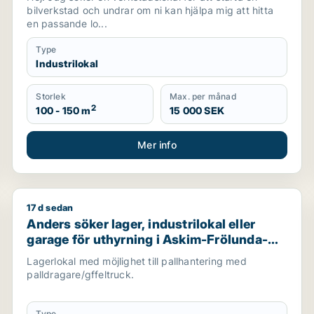
bilverkstad och undrar om ni kan hjälpa mig att hitta
en passande lo...
Type
Industrilokal
Storlek
Max. per månad
2
100 - 150 m
15 000 SEK
Mer info
17 d sedan
Anders söker lager, industrilokal eller garage för u
Anders söker lager, industrilokal eller
garage för uthyrning i Askim-Frölunda-
Högsbo
Lagerlokal med möjlighet till pallhantering med
palldragare/gffeltruck.
Type