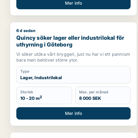
Mer info
6 d sedan
Quincy söker lager eller industrilokal för uthyrnin
Quincy söker lager eller industrilokal för
uthyrning i Göteborg
Vi söker utöka vårt bryggeri, just nu har vi ett pannrum
bara men behöver större ytor.
Type
Lager, Industrilokal
Storlek
Max. per månad
2
10 - 20 m
8 000 SEK
Mer info