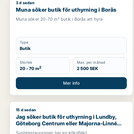
3 d sedan
Muna söker butik för uthyrning i Borås
Muna söker butik för uthyrning i Borås
Muna söker 20-70 m² butik i Borås att hyra
Type
Butik
Storlek
Max. per månad
2
20 - 70 m
2 500 SEK
Mer info
15 d sedan
Jag söker butik för uthyrning i Lundby, Göteborg C
Jag söker butik för uthyrning i Lundby,
Göteborg Centrum eller Majorna-Linné
m.fl.
Sushirestaurangen har en köksfläkt.