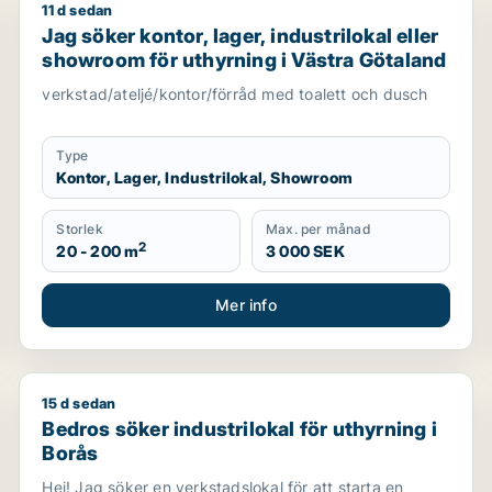
11 d sedan
Jag söker kontor, lager, industrilokal eller showroom
Jag söker kontor, lager, industrilokal eller
showroom för uthyrning i Västra Götaland
verkstad/ateljé/kontor/förråd med toalett och dusch
Type
Kontor, Lager, Industrilokal, Showroom
Storlek
Max. per månad
2
20 - 200 m
3 000 SEK
Mer info
15 d sedan
entrum eller Majorna-Linné m.fl.
Bedros söker industrilokal för uthyrning i Borås
Bedros söker industrilokal för uthyrning i
Borås
Hej! Jag söker en verkstadslokal för att starta en