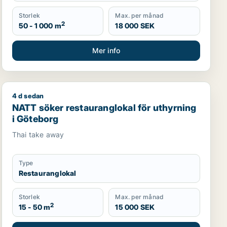
Storlek
Max. per månad
2
50 - 1 000 m
18 000 SEK
Mer info
4 d sedan
ing i Göteborg Centrum
NATT söker restauranglokal för uthyrning i Göteborg
NATT söker restauranglokal för uthyrning
i Göteborg
Thai take away
Type
Restauranglokal
Storlek
Max. per månad
2
15 - 50 m
15 000 SEK