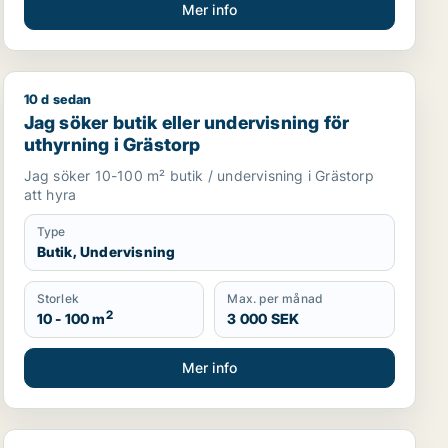
Mer info
10 d sedan
Jag söker butik eller undervisning för uthyrning i Gräs
Jag söker butik eller undervisning för
uthyrning i Grästorp
Jag söker 10-100 m² butik / undervisning i Grästorp
att hyra
Type
Butik, Undervisning
Storlek
Max. per månad
2
10 - 100 m
3 000 SEK
Mer info