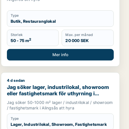
Type
Butik, Restauranglokal
Storlek
Max. per månad
2
50 - 75 m
20 000 SEK
Mer info
4 d sedan
Jag söker lager, industrilokal, showroom eller fastighe
Jag söker lager, industrilokal, showroom
eller fastighetsmark för uthyrning i
Alingsås
Jag söker 50-1000 m² lager / industrilokal / showroom
/ fastighetsmark i Alingsås att hyra
Type
Lager, Industrilokal, Showroom, Fastighetsmark