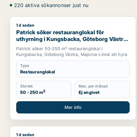
220 aktiva sökannonser just nu
1 d sedan
Patrick söker restauranglokal för uthyrning i Kung
Patrick söker restauranglokal för
uthyrning i Kungsbacka, Göteborg Västra
eller Majorna-Linné
Patrick söker 50-250 m² restauranglokal i
Kungsbacka, Göteborg Västra, Majorna-Linné att hyra
Type
Restauranglokal
Storlek
Max. per månad
2
50 - 250 m
Ej angivet
Mer info
1 d sedan
Ola söker garage för uthyrning i Skövde