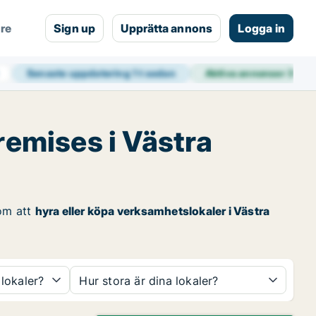
are
Sign up
Upprätta annons
Logga in
Senaste uppdatering
1 t sedan
Aktiva annonser
39 0
remises i Västra
om att
hyra eller köpa verksamhetslokaler i Västra
 lokaler?
Hur stora är dina lokaler?