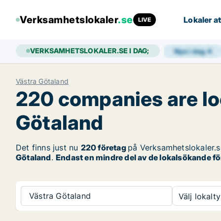
Verksamhetslokaler
.se
Lokaler at
LIVE
VERKSAMHETSLOKALER.SE I DAG;
Nya i dag
4
Västra Götaland
220 companies are lo
Götaland
Det finns just nu
220 företag
på Verksamhetslokaler.
Götaland
.
Endast en mindre del av de lokalsökande för
Västra Götaland
Välj lokalty