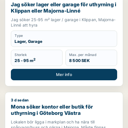
Jag söker lager eller garage för uthyrning i
Klippan eller Majorna-Linné
Jag söker 25-95 m² lager / garage i Klippan, Majorna-
Linné att hyra
Type
Lager, Garage
Storlek
Max. per månad
2
25 - 95 m
8 500 SEK
Mer info
3 d sedan
Mona söker kontor eller butik för uthyrning i Götebo
Mona söker kontor eller butik för
uthyrning i Göteborg Västra
Lokalen bör ligga i markplan och ha nära till
spårvagn/buss och gärna i Majorna. Måste finnas