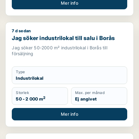
Mer info
7 d sedan
g i Göteborg
Jag söker industrilokal till salu i Borås
Jag söker industrilokal till salu i Borås
Jag söker 50-2000 m² industrilokal i Borås till
försäljning
Type
Industrilokal
Storlek
Max. per månad
2
50 - 2 000 m
Ej angivet
Mer info