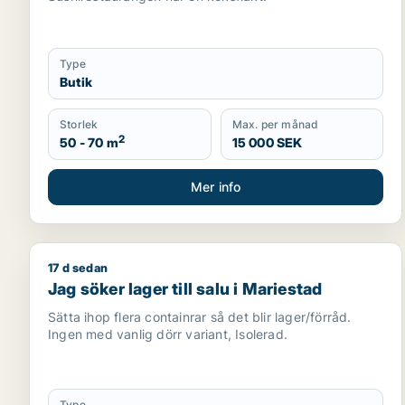
Type
Butik
Storlek
Max. per månad
2
50 - 70 m
15 000 SEK
Mer info
17 d sedan
Jag söker lager till salu i Mariestad
Jag söker lager till salu i Mariestad
Sätta ihop flera containrar så det blir lager/förråd.
Ingen med vanlig dörr variant, Isolerad.
Type