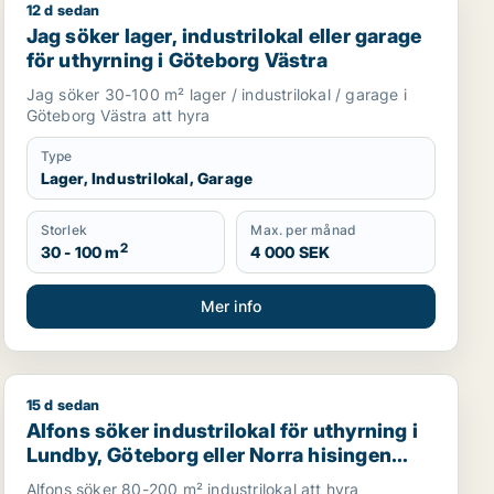
12 d sedan
 för uthyrning i Västra Götaland
Jag söker lager, industrilokal eller garage för uthyrni
Jag söker lager, industrilokal eller garage
för uthyrning i Göteborg Västra
Jag söker 30-100 m² lager / industrilokal / garage i
Göteborg Västra att hyra
Type
Lager, Industrilokal, Garage
Storlek
Max. per månad
2
30 - 100 m
4 000 SEK
Mer info
15 d sedan
Alfons söker industrilokal för uthyrning i Lundby, Göte
Alfons söker industrilokal för uthyrning i
Lundby, Göteborg eller Norra hisingen
m.fl.
Alfons söker 80-200 m² industrilokal att hyra