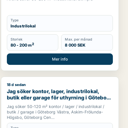
Type
Industrilokal
Storlek
Max. per månad
2
80 - 200 m
8 000 SEK
Mer info
18 d sedan
thyrning i Askim-Frölunda-Högsbo
Jag söker kontor, lager, industrilokal, butik eller ga
Jag söker kontor, lager, industrilokal,
butik eller garage för uthyrning i Göteborg
Västra, Askim-Frölunda-Högsbo eller
Jag söker 50-120 m² kontor / lager / industrilokal /
Göteborg Centrum m.fl.
butik / garage i Göteborg Västra, Askim-Frölunda-
Högsbo, Göteborg Cen...
Type