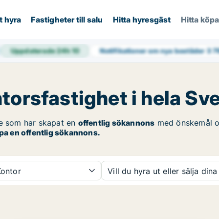
t hyra
Fastigheter till salu
Hitta hyresgäst
Hitta köp
Uppdaterade 24h
10
Notifikationer om nya bostäder
3 7
torsfastighet i hela Sv
se som har skapat en
offentlig sökannons
med önskemål 
apa en offentlig sökannons.
ontor
Vill du hyra ut eller sälja dina