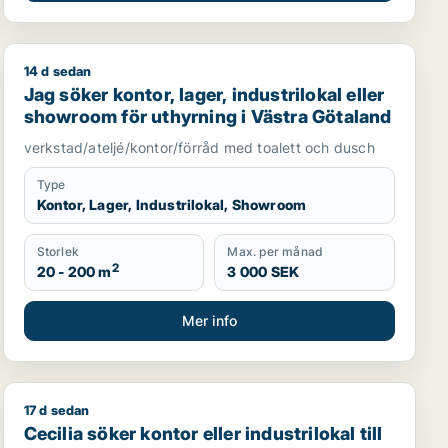
14 d sedan
thyrning i Huddinge eller Botkyrka
Jag söker kontor, lager, industrilokal eller showroom f
Jag söker kontor, lager, industrilokal eller
showroom för uthyrning i Västra Götaland
verkstad/ateljé/kontor/förråd med toalett och dusch
Type
Kontor, Lager, Industrilokal, Showroom
Storlek
Max. per månad
2
20 - 200 m
3 000 SEK
Mer info
17 d sedan
i Nacka
Cecilia söker kontor eller industrilokal till salu i Malmö
Cecilia söker kontor eller industrilokal till