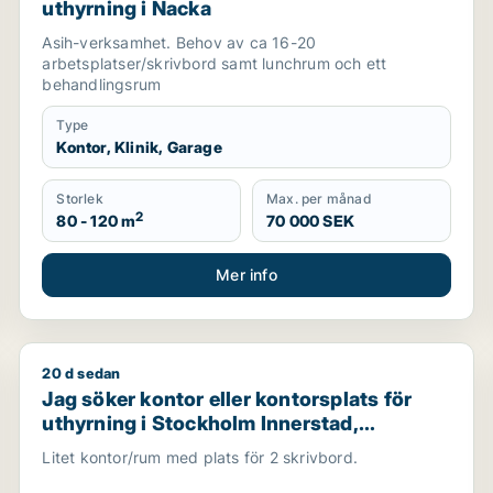
uthyrning i Nacka
Asih-verksamhet. Behov av ca 16-20
arbetsplatser/skrivbord samt lunchrum och ett
behandlingsrum
Type
Kontor, Klinik, Garage
Storlek
Max. per månad
2
80 - 120 m
70 000 SEK
Mer info
20 d sedan
eller Karlstad
Jag söker kontor eller kontorsplats för uthyrning i 
Jag söker kontor eller kontorsplats för
uthyrning i Stockholm Innerstad,
Kungsholmen eller Vasastan m.fl.
Litet kontor/rum med plats för 2 skrivbord.