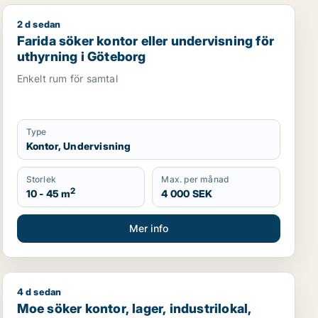
2 d sedan
ustrilokal eller showroom för uthyrning i Stockholm Inner
Farida söker kontor eller undervisning för uthyrning i
Farida söker kontor eller undervisning för
uthyrning i Göteborg
Enkelt rum för samtal
Type
Kontor, Undervisning
Storlek
Max. per månad
2
10 - 45 m
4 000 SEK
Mer info
4 d sedan
Moe söker kontor, lager, industrilokal, butik, klinik, 
Moe söker kontor, lager, industrilokal,