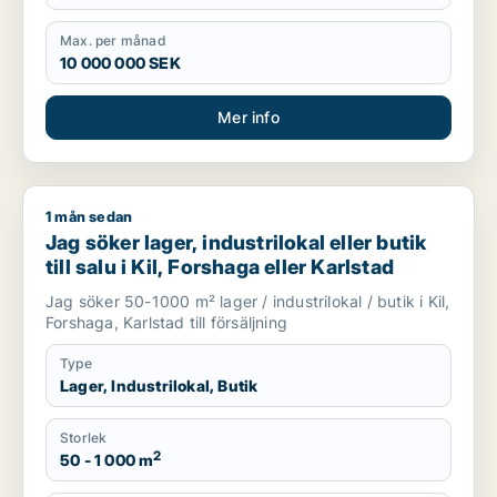
Max. per månad
10 000 000 SEK
Mer info
1 mån sedan
Jag söker lager, industrilokal eller butik till salu i Kil, Forshag
Jag söker lager, industrilokal eller butik
till salu i Kil, Forshaga eller Karlstad
Jag söker 50-1000 m² lager / industrilokal / butik i Kil,
Forshaga, Karlstad till försäljning
Type
Lager, Industrilokal, Butik
Storlek
2
50 - 1 000 m