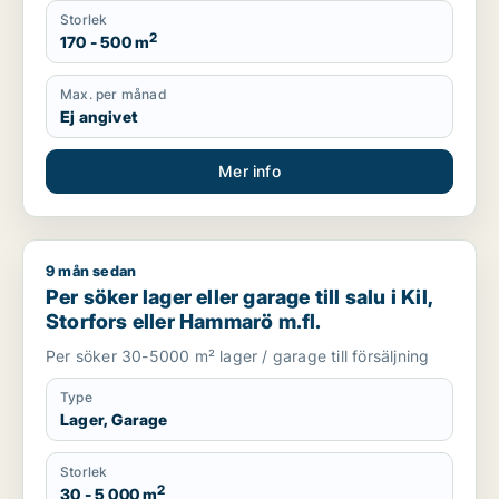
Storlek
2
170 - 500 m
Max. per månad
Ej angivet
Mer info
9 mån sedan
Per söker lager eller garage till salu i Kil, Storfors eller Hamm
Per söker lager eller garage till salu i Kil,
Storfors eller Hammarö m.fl.
Per söker 30-5000 m² lager / garage till försäljning
Type
Lager, Garage
Storlek
2
30 - 5 000 m