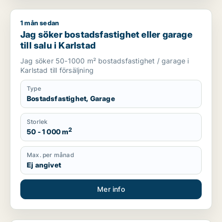
1 mån sedan
Jag söker bostadsfastighet eller garage till salu i Karlstad
Jag söker bostadsfastighet eller garage
till salu i Karlstad
Jag söker 50-1000 m² bostadsfastighet / garage i
Karlstad till försäljning
Type
Bostadsfastighet, Garage
Storlek
2
50 - 1 000 m
Max. per månad
Ej angivet
Mer info