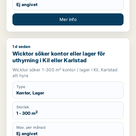
Ej angivet
Mer info
1 d sedan
Wicktor söker kontor eller lager för uthyrning i Kil eller Karls
Wicktor söker kontor eller lager för
uthyrning i Kil eller Karlstad
Wicktor söker 1-300 m² kontor / lager i Kil, Karlstad
att hyra
Type
Kontor, Lager
Storlek
2
1 - 300 m
Max. per månad
Ej angivet