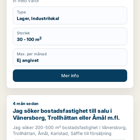
in med varor
Type
Lager, Industrilokal
Storlek
2
30 - 100 m
Max. per månad
Ej angivet
Mer info
4 mån sedan
Jag söker bostadsfastighet till salu i Vänersborg, Trollhättan 
Jag söker bostadsfastighet till salu i
Vänersborg, Trollhättan eller Åmål m.fl.
Jag söker 200-500 m² bostadsfastighet i Vänersborg,
Trollhättan, Åmål, Karlstad, Säffle till försäljning