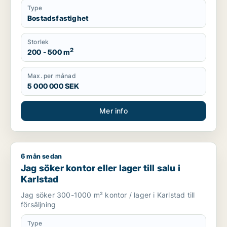
Type
Bostadsfastighet
Storlek
2
200 - 500 m
Max. per månad
5 000 000 SEK
Mer info
6 mån sedan
Jag söker kontor eller lager till salu i Karlstad
Jag söker kontor eller lager till salu i
Karlstad
Jag söker 300-1000 m² kontor / lager i Karlstad till
försäljning
Type