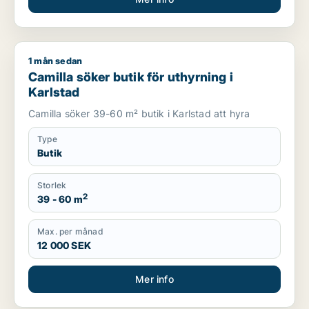
1 mån sedan
Camilla söker butik för uthyrning i Karlstad
Camilla söker butik för uthyrning i
Karlstad
Camilla söker 39-60 m² butik i Karlstad att hyra
Type
Butik
Storlek
2
39 - 60 m
Max. per månad
12 000 SEK
Mer info