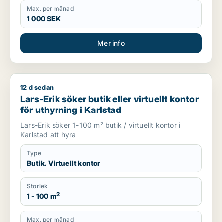
Max. per månad
1 000 SEK
Mer info
12 d sedan
Lars-Erik söker butik eller virtuellt kontor för uthyrning i Karl
Lars-Erik söker butik eller virtuellt kontor
för uthyrning i Karlstad
Lars-Erik söker 1-100 m² butik / virtuellt kontor i
Karlstad att hyra
Type
Butik, Virtuellt kontor
Storlek
2
1 - 100 m
Max. per månad