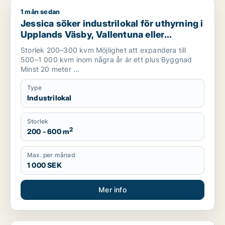
1 mån sedan
Jessica söker industrilokal för uthyrning i Upplands Väsby, V
Jessica söker industrilokal för uthyrning i
Upplands Väsby, Vallentuna eller
Upplands-Bro m.fl.
Storlek 200–300 kvm Möjlighet att expandera till
500–1 000 kvm inom några år är ett plus Byggnad
Minst 20 meter ...
Type
Industrilokal
Storlek
2
200 - 600 m
Max. per månad
1 000 SEK
Mer info