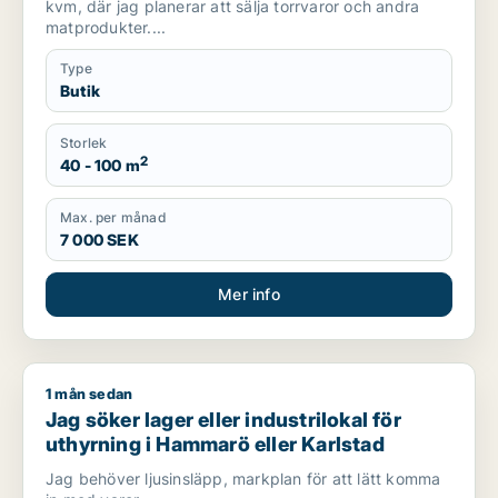
kvm, där jag planerar att sälja torrvaror och andra
matprodukter....
Type
Butik
Storlek
2
40 - 100 m
Max. per månad
7 000 SEK
Mer info
1 mån sedan
Jag söker lager eller industrilokal för uthyrning i Hammarö el
Jag söker lager eller industrilokal för
uthyrning i Hammarö eller Karlstad
Jag behöver ljusinsläpp, markplan för att lätt komma