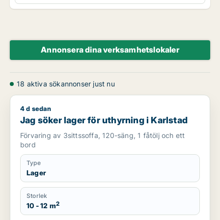
Annonsera dina verksamhetslokaler
18 aktiva sökannonser just nu
4 d sedan
Jag söker lager för uthyrning i Karlstad
Jag söker lager för uthyrning i Karlstad
Förvaring av 3sittssoffa, 120-säng, 1 fåtölj och ett
bord
Type
Lager
Storlek
2
10 - 12 m