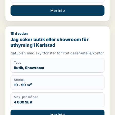
Mer info
18 d sedan
Jag söker butik eller showroom för uthyrning i Karlstad
Jag söker butik eller showroom för
uthyrning i Karlstad
gatuplan med skyltfönster för litet galleri/atelje/kontor
Type
Butik, Showroom
Storlek
2
10 - 90 m
Max. per månad
4 000 SEK
Mer info