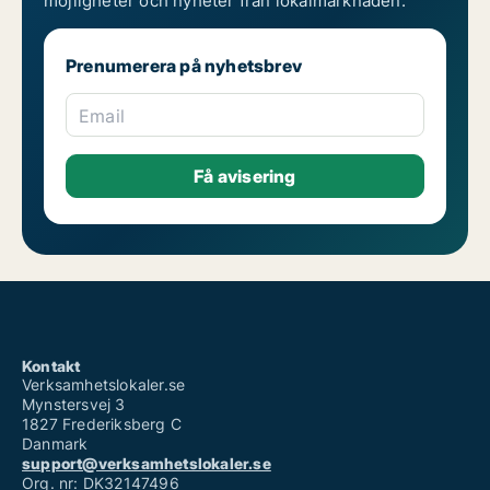
möjligheter och nyheter från lokalmarknaden.
Prenumerera på nyhetsbrev
Email
Kontakt
Verksamhetslokaler.se
Mynstersvej 3
1827 Frederiksberg C
Danmark
support@verksamhetslokaler.se
Org. nr: DK32147496