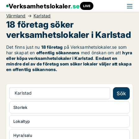
Verksamhetslokaler
.se
LIVE
Värmland
Karlstad
18 företag söker
verksamhetslokaler i Karlstad
Det finns just nu
18 företag
på Verksamhetslokaler.se som
har skapat en
offentlig sökannons
med önskan om att
hyra
eller köpa verksamhetslokaler i Karlstad
.
Endast en
mindre del av de företag som söker lokaler väljer att skapa
en offentlig sökannons.
Karlstad
Sök
Storlek
Lokaltyp
Hyra/salu