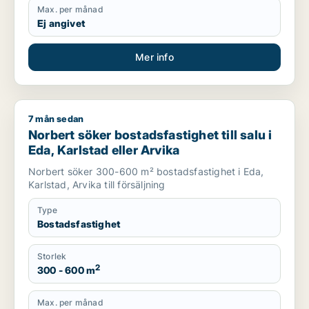
Max. per månad
Ej angivet
Mer info
7 mån sedan
Norbert söker bostadsfastighet till salu i Eda, Karlstad eller 
Norbert söker bostadsfastighet till salu i
Eda, Karlstad eller Arvika
Norbert söker 300-600 m² bostadsfastighet i Eda,
Karlstad, Arvika till försäljning
Type
Bostadsfastighet
Storlek
2
300 - 600 m
Max. per månad