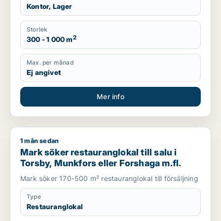
Kontor, Lager
Storlek
2
300 - 1 000 m
Max. per månad
Ej angivet
Mer info
1 mån sedan
Mark söker restauranglokal till salu i Torsby, Munkfors eller 
Mark söker restauranglokal till salu i
Torsby, Munkfors eller Forshaga m.fl.
Mark söker 170-500 m² restauranglokal till försäljning
Type
Restauranglokal