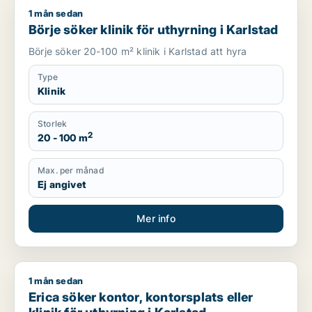
1 mån sedan
Börje söker klinik för uthyrning i Karlstad
Börje söker klinik för uthyrning i Karlstad
Börje söker 20-100 m² klinik i Karlstad att hyra
Type
Klinik
Storlek
2
20 - 100 m
Max. per månad
Ej angivet
Mer info
1 mån sedan
Erica söker kontor, kontorsplats eller klinik för uthyrning i Ka
Erica söker kontor, kontorsplats eller