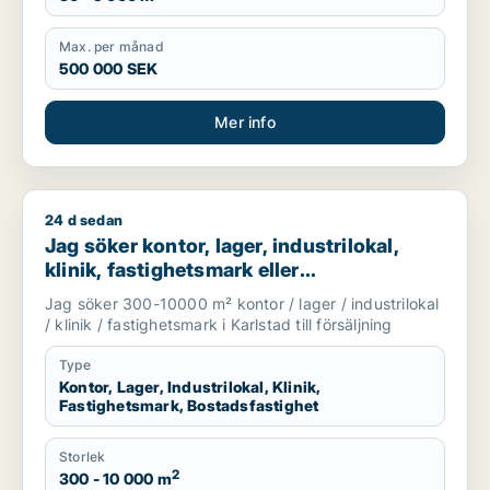
Max. per månad
500 000 SEK
Mer info
24 d sedan
Jag söker kontor, lager, industrilokal, klinik, fastighetsmark el
Jag söker kontor, lager, industrilokal,
klinik, fastighetsmark eller
bostadsfastighet till salu i Karlstad
Jag söker 300-10000 m² kontor / lager / industrilokal
/ klinik / fastighetsmark i Karlstad till försäljning
Type
Kontor, Lager, Industrilokal, Klinik,
Fastighetsmark, Bostadsfastighet
Storlek
2
300 - 10 000 m