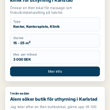
klinik för uthyrning i Karlstad
Önskar en liten lokal för massage och
friskvårdsbehandling på halvtid
Type
Kontor, Kontorsplats, Klinik
Storlek
2
15 - 25 m
Max. per månad
3 000 SEK
Mer info
1 mån sedan
Alem söker butik för uthyrning i Karlstad
Alem söker butik för uthyrning i Karlstad
Jag letar efter en liten butikslokal, gärna upp till 100