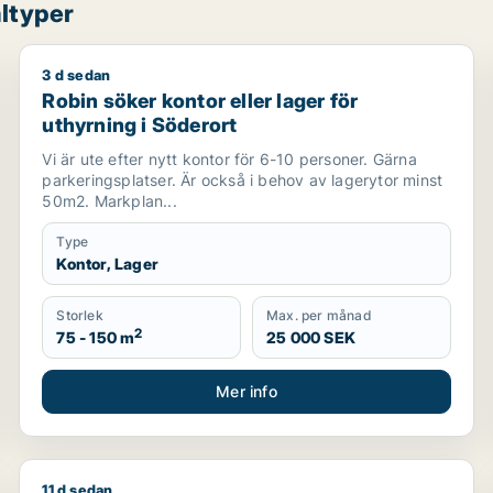
ltyper
3 d sedan
thyrning i Värmdö, Huddinge eller Botkyrka m.fl.
Robin söker kontor eller lager för uthyrning i Södero
Robin söker kontor eller lager för
uthyrning i Söderort
Vi är ute efter nytt kontor för 6-10 personer. Gärna
parkeringsplatser. Är också i behov av lagerytor minst
50m2. Markplan...
Type
Kontor, Lager
Storlek
Max. per månad
2
75 - 150 m
25 000 SEK
Mer info
11 d sedan