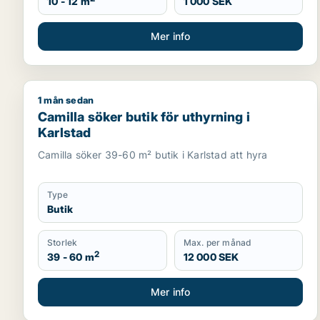
10 - 12 m
1 000 SEK
Mer info
1 mån sedan
Camilla söker butik för uthyrning i Karlstad
Camilla söker butik för uthyrning i
Karlstad
Camilla söker 39-60 m² butik i Karlstad att hyra
Type
Butik
Storlek
Max. per månad
2
39 - 60 m
12 000 SEK
Mer info