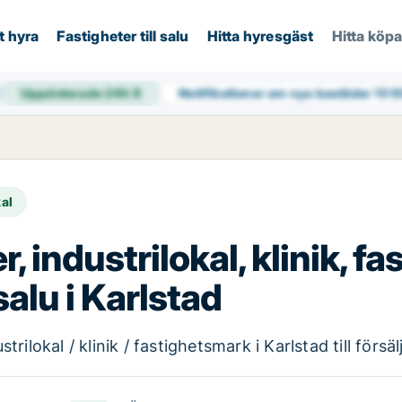
t hyra
Fastigheter till salu
Hitta hyresgäst
Hitta köp
Uppdaterade 24h
9
Notifikationer om nya bostäder
10 
kal
r, industrilokal, klinik, f
salu i Karlstad
ilokal / klinik / fastighetsmark i Karlstad till försäl