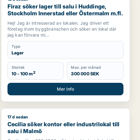
Firaz söker lager till salu i Huddinge, Stockholm Inner
Firaz söker lager till salu i Huddinge,
Stockholm Innerstad eller Östermalm m.fl.
Hej! Jag är intresserad av lokalen. Jag driver ett
företag inom byggbranschen och söker en lokal där
jag kan förvara mi...
Type
Lager
Storlek
Max. per månad
2
10 - 100 m
300 000 SEK
Mer info
17 d sedan
um
Cecilia söker kontor eller industrilokal till salu i Malmö
Cecilia söker kontor eller industrilokal till
salu i Malmö