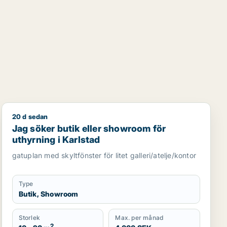
20 d sedan
ing i Karlstad
Jag söker butik eller showroom för uthyrning i Karlsta
Jag söker butik eller showroom för
uthyrning i Karlstad
gatuplan med skyltfönster för litet galleri/atelje/kontor
Type
Butik, Showroom
Storlek
Max. per månad
2