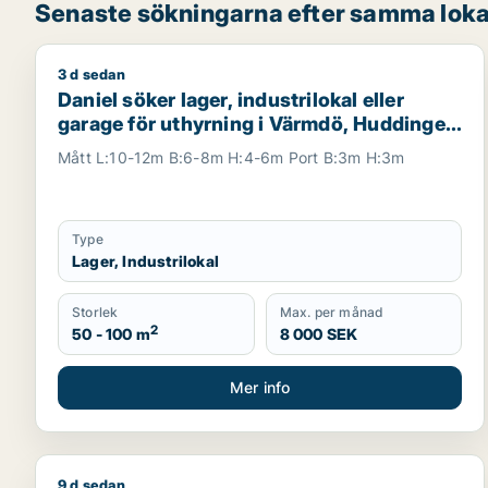
Senaste sökningarna efter samma loka
3 d sedan
Daniel söker lager, industrilokal eller garage för u
Daniel söker lager, industrilokal eller
garage för uthyrning i Värmdö, Huddinge
eller Botkyrka m.fl.
Mått L:10-12m B:6-8m H:4-6m Port B:3m H:3m
Type
Lager, Industrilokal
Storlek
Max. per månad
2
50 - 100 m
8 000 SEK
Mer info
9 d sedan