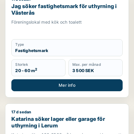
ockholm Innerstad, Kungsholmen eller Vasastan m.fl.
Jag söker fastighetsmark för uthyrning i Västerås
Jag söker fastighetsmark för uthyrning i
Västerås
Föreningslokal med kök och toalett
Type
Fastighetsmark
Storlek
Max. per månad
2
20 - 60 m
3 500 SEK
Mer info
17 d sedan
Katarina söker lager eller garage för uthyrning i Ler
Katarina söker lager eller garage för
uthyrning i Lerum