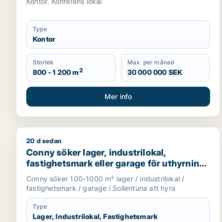
Kontor. Konferens lokal
Type
Kontor
Storlek
Max. per månad
2
800 - 1 200 m
30 000 000 SEK
Mer info
20 d sedan
Conny söker lager, industrilokal, fastighetsmark el
Conny söker lager, industrilokal,
fastighetsmark eller garage för uthyrning i
Sollentuna
Conny söker 100-1000 m² lager / industrilokal /
fastighetsmark / garage i Sollentuna att hyra
Type
Lager, Industrilokal, Fastighetsmark