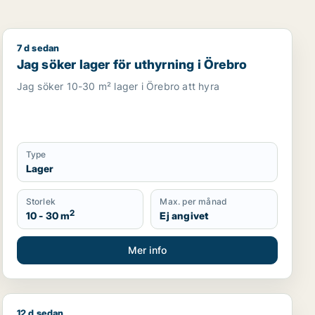
7 d sedan
rt
Jag söker lager för uthyrning i Örebro
Jag söker lager för uthyrning i Örebro
Jag söker 10-30 m² lager i Örebro att hyra
Type
Lager
Storlek
Max. per månad
2
10 - 30 m
Ej angivet
Mer info
12 d sedan