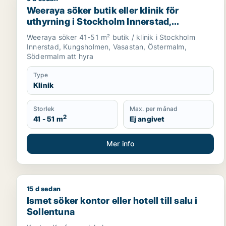
Weeraya söker butik eller klinik för uthyrning i St
Weeraya söker butik eller klinik för
uthyrning i Stockholm Innerstad,
Kungsholmen eller Vasastan m.fl.
Weeraya söker 41-51 m² butik / klinik i Stockholm
Innerstad, Kungsholmen, Vasastan, Östermalm,
Södermalm att hyra
Type
Klinik
Storlek
Max. per månad
2
41 - 51 m
Ej angivet
Mer info
15 d sedan
Ismet söker kontor eller hotell till salu i Sollentuna
Ismet söker kontor eller hotell till salu i
Sollentuna