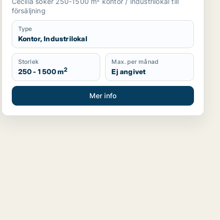
Cecilia söker 250-1500 m² kontor / industrilokal till
försäljning
Type
Kontor, Industrilokal
Storlek
Max. per månad
2
250 - 1 500 m
Ej angivet
Mer info