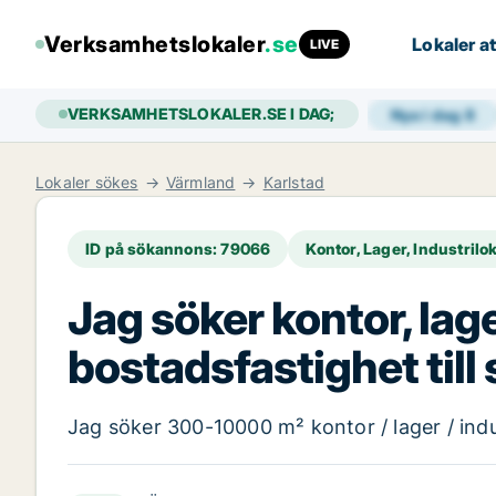
Verksamhetslokaler
.se
Lokaler at
LIVE
VERKSAMHETSLOKALER.SE I DAG;
Nya i dag
8
Lokaler sökes
Värmland
Karlstad
ID på sökannons: 79066
Kontor, Lager, Industrilo
Jag söker kontor, lage
bostadsfastighet till 
Jag söker 300-10000 m² kontor / lager / industr