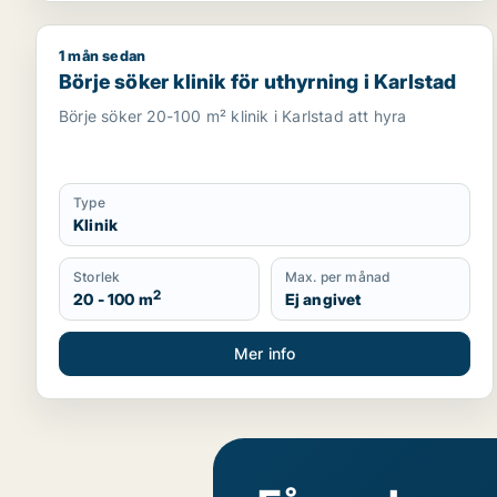
1 mån sedan
Börje söker klinik för uthyrning i Karlstad
Börje söker klinik för uthyrning i Karlstad
Börje söker 20-100 m² klinik i Karlstad att hyra
Type
Klinik
Storlek
Max. per månad
2
20 - 100 m
Ej angivet
Mer info