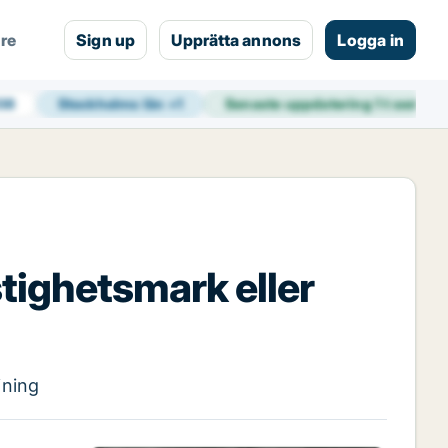
are
Sign up
Upprätta annons
Logga in
938
Stockholms län
+
1
Senaste uppdatering
1 t sedan
astighetsmark eller
jning