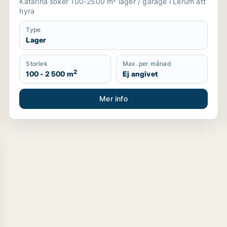
Katarina söker 100-2500 m² lager / garage i Lerum att
hyra
Type
Lager
Storlek
Max. per månad
2
100 - 2 500 m
Ej angivet
Mer info
ler garage för uthyrning i Sollentuna