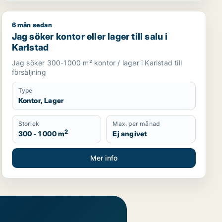
6 mån sedan
ning i Karlstad
Jag söker kontor eller lager till salu i Karlstad
Jag söker kontor eller lager till salu i
Karlstad
Jag söker 300-1000 m² kontor / lager i Karlstad till
försäljning
Type
Kontor, Lager
Storlek
Max. per månad
2
300 - 1 000 m
Ej angivet
Mer info