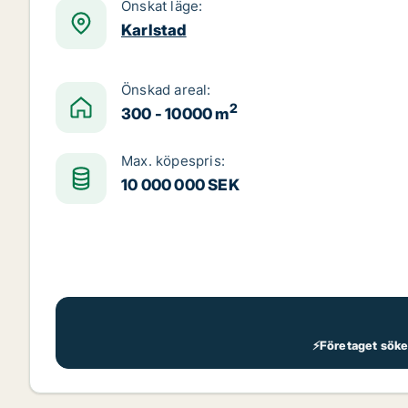
Önskat läge:
Karlstad
Önskad areal:
2
300 - 10000 m
Max. köpespris:
10 000 000 SEK
⚡Företaget söker 