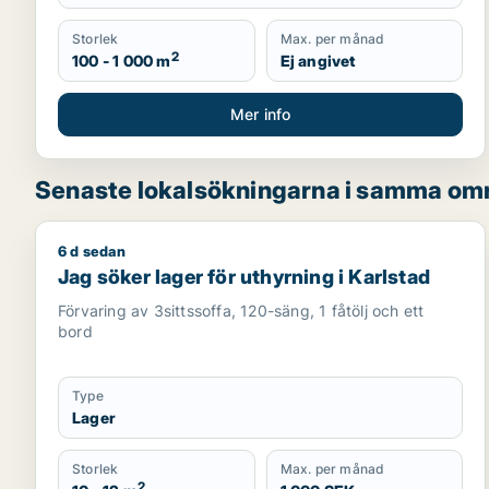
Storlek
Max. per månad
2
100 - 1 000 m
Ej angivet
Mer info
Senaste lokalsökningarna i samma om
6 d sedan
Jag söker lager för uthyrning i Karlstad
Jag söker lager för uthyrning i Karlstad
Förvaring av 3sittssoffa, 120-säng, 1 fåtölj och ett
bord
Type
Lager
Storlek
Max. per månad
2