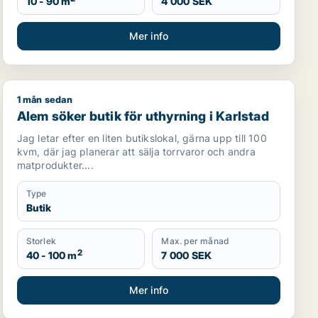
10 - 90 m
4 000 SEK
Mer info
1 mån sedan
rlstad
Alem söker butik för uthyrning i Karlstad
Alem söker butik för uthyrning i Karlstad
Jag letar efter en liten butikslokal, gärna upp till 100
kvm, där jag planerar att sälja torrvaror och andra
matprodukter....
Type
Butik
Storlek
Max. per månad
2
40 - 100 m
7 000 SEK
Mer info