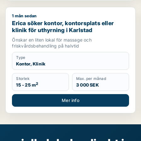
1 mån sedan
Erica söker kontor, kontorsplats eller klinik för uthyr
Erica söker kontor, kontorsplats eller
klinik för uthyrning i Karlstad
Önskar en liten lokal för massage och
friskvårdsbehandling på halvtid
Type
Kontor, Klinik
Storlek
Max. per månad
2
15 - 25 m
3 000 SEK
Mer info