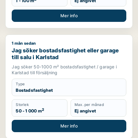
1 - 100 m
Ej angivet
Mer info
1 mån sedan
Jag söker bostadsfastighet eller garage till salu i Ka
Jag söker bostadsfastighet eller garage
till salu i Karlstad
Jag söker 50-1000 m² bostadsfastighet / garage i
Karlstad till försäljning
Type
Bostadsfastighet
Storlek
Max. per månad
2
50 - 1 000 m
Ej angivet
Mer info