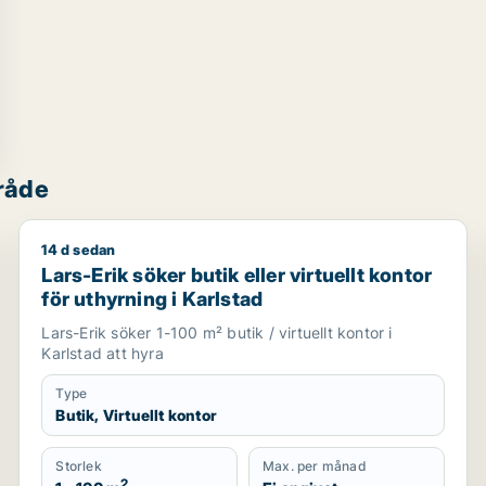
råde
14 d sedan
Lars-Erik söker butik eller virtuellt kontor för uthyrn
Lars-Erik söker butik eller virtuellt kontor
för uthyrning i Karlstad
Lars-Erik söker 1-100 m² butik / virtuellt kontor i
Karlstad att hyra
Type
Butik, Virtuellt kontor
Storlek
Max. per månad
2