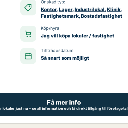
Önskad typ:
Kontor
,
Lager
,
Industrilokal
,
Klinik
,
Fastighetsmark
,
Bostadsfastighet
Köp/hyra:
Jag vill köpa lokaler / fastighet
Tillträdesdatum:
Så snart som möjligt
Få mer info
lokaler just nu – se all information och få direkt tillgång till företaget