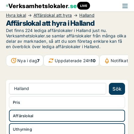
Verksamhetslokaler
.se
LIVE
Hyra lokal
Affärslokal att hyra
Halland
Affärslokal att hyra i Halland
Det finns 224 lediga affärslokaler i Halland just nu.
Verksamhetslokaler.se samlar affärslokaler från många olika
delar av marknaden, så att du som företag enklare kan få
en överblick över lediga affärslokaler i Halland.
Nya i dag
7
Uppdaterade 24h
10
Notifikatio
Halland
Sök
Pris
Affärslokal
Uthyrning