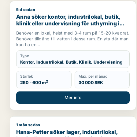
5 d sedan
Anna söker kontor, industrilokal, butik, klinik eller
Anna söker kontor, industrilokal, butik,
klinik eller undervisning för uthyrning i
Sundsvall
Behöver en lokal, helst med 3-4 rum på 15-20 kvadrat.
Behöver tillgång till vatten i dessa rum. En yta där man
kan ha en...
Type
Kontor, Industrilokal, Butik, Klinik, Undervisning
Storlek
Max. per månad
2
250 - 600 m
30 000 SEK
Mer info
1 mån sedan
Hans-Petter söker lager, industrilokal, butik eller 
Hans-Petter söker lager, industrilokal,