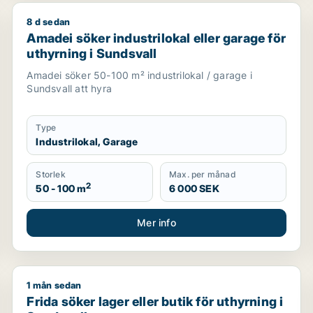
8 d sedan
 undervisning för uthyrning i Sundsvall
Amadei söker industrilokal eller garage för uthyrning
Amadei söker industrilokal eller garage för
uthyrning i Sundsvall
Amadei söker 50-100 m² industrilokal / garage i
Sundsvall att hyra
Type
Industrilokal, Garage
Storlek
Max. per månad
2
50 - 100 m
6 000 SEK
Mer info
1 mån sedan
garage för uthyrning i Sundsvall
Frida söker lager eller butik för uthyrning i Sundsvall
Frida söker lager eller butik för uthyrning i