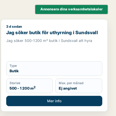
Annonsera dina verksamhetslokaler
3 d sedan
Jag söker butik för uthyrning i Sundsvall
Jag söker butik för uthyrning i Sundsvall
Jag söker 500-1200 m² butik i Sundsvall att hyra
Type
Butik
Storlek
Max. per månad
2
500 - 1 200 m
Ej angivet
Mer info