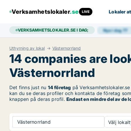
Verksamhetslokaler
.se
Lokaler at
LIVE
VERKSAMHETSLOKALER.SE I DAG;
Nya i dag
77
Uthyrning av lokal
Västernorrland
14 companies are look
Västernorrland
Det finns just nu
14 företag
på Verksamhetslokaler.se
kan du se deras profiler och kontakta de företag som 
knappen på deras profil.
Endast en mindre del av de l
Västernorrland
Välj lokalt