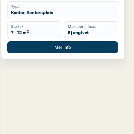
Type
Kontor, Kontorsplats
Storlek
Max. per månad
2
7 - 12 m
Ej angivet
Mer info
tig, Ånge eller Timrå m.fl.