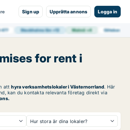
are
Sign up
Upprätta annons
Logga in
4 477
Stockholms län
+
12
Malmö
+
4
Göteborg
+
1
ises for rent i
m att
hyra verksamhetslokaler i Västernorrland
. Här
nd, kan du kontakta relevanta företag direkt via
nons.
Hur stora är dina lokaler?