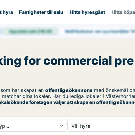
t hyra
Fastigheter till salu
Hitta hyresgäst
Hitta köp
Uppdaterade 24h
82
Notifikationer om nya bostäder
1
ing for commercial prem
 som har skapat en
offentlig sökannons
med önskemål o
matchar dina lokaler. Har du lediga lokaler i Västernorrla
okalsökande företagen väljer att skapa en offentlig sökan
yp...
Vill hyra