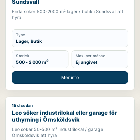
Sundsvall
Frida söker 500-2000 m² lager / butik i Sundsvall att
hyra
Type
Lager, Butik
Storlek
Max. per månad
2
500 - 2 000 m
Ej angivet
Mer info
15 d sedan
öldsvik
Leo söker industrilokal eller garage för uthyrning i 
Leo söker industrilokal eller garage för
uthyrning i Örnsköldsvik
Leo söker 50-500 m² industrilokal / garage i
Örnsköldsvik att hyra