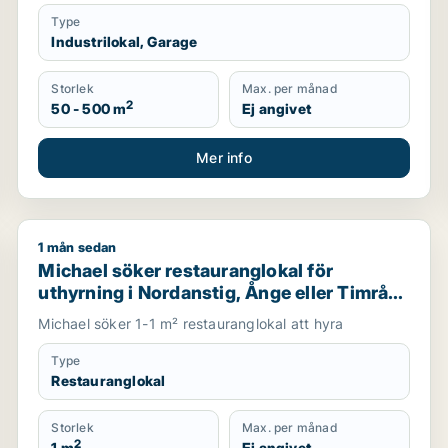
Type
Industrilokal, Garage
Storlek
Max. per månad
2
50 - 500 m
Ej angivet
Mer info
1 mån sedan
å eller Örnsköldsvik m.fl.
Michael söker restauranglokal för uthyrning i Nordans
Michael söker restauranglokal för
uthyrning i Nordanstig, Ånge eller Timrå
m.fl.
Michael söker 1-1 m² restauranglokal att hyra
Type
Restauranglokal
Storlek
Max. per månad
2
1 m
Ej angivet