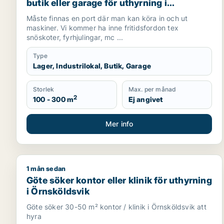
butik eller garage för uthyrning i
Sundsvall
Måste finnas en port där man kan köra in och ut
maskiner. Vi kommer ha inne fritidsfordon tex
snöskoter, fyrhjulingar, mc ...
Type
Lager, Industrilokal, Butik, Garage
Storlek
Max. per månad
2
100 - 300 m
Ej angivet
Mer info
1 mån sedan
Göte söker kontor eller klinik för uthyrning i Örnsk
Göte söker kontor eller klinik för uthyrning
i Örnsköldsvik
Göte söker 30-50 m² kontor / klinik i Örnsköldsvik att
hyra