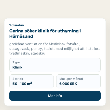
1 d sedan
Carina söker klinik för uthyrning i Härnösand
Carina söker klinik för uthyrning i
Härnösand
godkänd ventilation för Medicinsk fotvård,
utslagsvask, pentry, toalett med möjlighet att installera
tvättmaskin, städskru...
Type
Klinik
Storlek
Max. per månad
2
50 - 100 m
6 000 SEK
Mer info