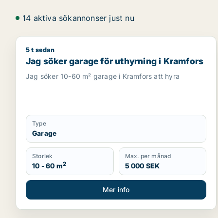
14 aktiva sökannonser just nu
5 t sedan
Jag söker garage för uthyrning i Kramfors
Jag söker garage för uthyrning i Kramfors
Jag söker 10-60 m² garage i Kramfors att hyra
Type
Garage
Storlek
Max. per månad
2
10 - 60 m
5 000 SEK
Mer info