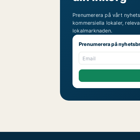
Prenumerera på vårt nyhets
kommersiella lokaler, relev
lokalmarknaden.
Prenumerera på nyhetsb
Email