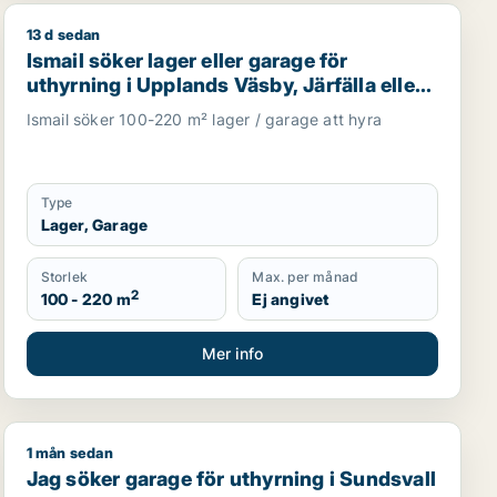
13 d sedan
 i Sundsvall
Ismail söker lager eller garage för uthyrning i Uppland
Ismail söker lager eller garage för
uthyrning i Upplands Väsby, Järfälla eller
Upplands-Bro m.fl.
Ismail söker 100-220 m² lager / garage att hyra
Type
Lager, Garage
Storlek
Max. per månad
2
100 - 220 m
Ej angivet
Mer info
1 mån sedan
Jag söker garage för uthyrning i Sundsvall
Jag söker garage för uthyrning i Sundsvall