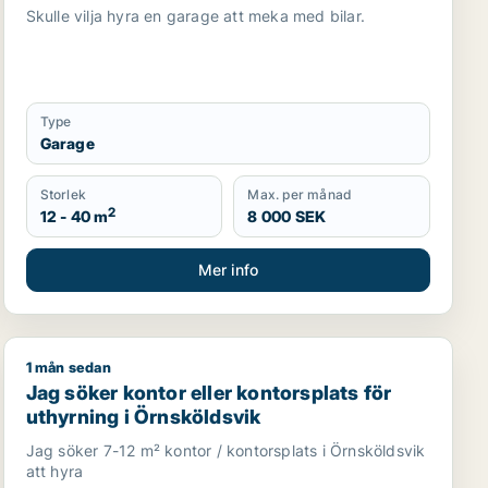
Skulle vilja hyra en garage att meka med bilar.
Type
Garage
Storlek
Max. per månad
2
12 - 40 m
8 000 SEK
Mer info
1 mån sedan
Örnsköldsvik
Jag söker kontor eller kontorsplats för uthyrning i Ör
Jag söker kontor eller kontorsplats för
uthyrning i Örnsköldsvik
Jag söker 7-12 m² kontor / kontorsplats i Örnsköldsvik
att hyra