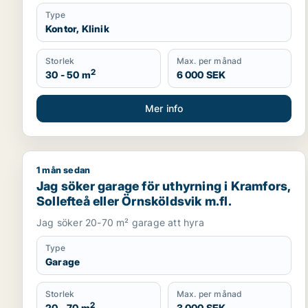
Type
Kontor, Klinik
Storlek
Max. per månad
2
30 - 50 m
6 000 SEK
Mer info
1 mån sedan
Jag söker garage för uthyrning i Kramfors, Sollefte
Jag söker garage för uthyrning i Kramfors,
Sollefteå eller Örnsköldsvik m.fl.
Jag söker 20-70 m² garage att hyra
Type
Garage
Storlek
Max. per månad
2
20 - 70 m
3 000 SEK