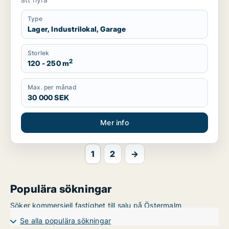
Type
Lager, Industrilokal, Garage
Storlek
2
120 - 250 m
Max. per månad
30 000 SEK
Mer info
1
2
→
Populära sökningar
Söker kommersiell fastighet till salu på Östermalm
Se alla populära sökningar