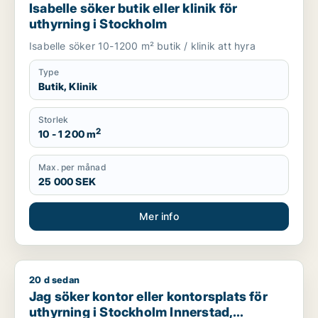
Isabelle söker butik eller klinik för
uthyrning i Stockholm
Isabelle söker 10-1200 m² butik / klinik att hyra
Type
Butik, Klinik
Storlek
2
10 - 1 200 m
Max. per månad
25 000 SEK
Mer info
20 d sedan
Jag söker kontor eller kontorsplats för uthyrning i Stockhol
Jag söker kontor eller kontorsplats för
uthyrning i Stockholm Innerstad,