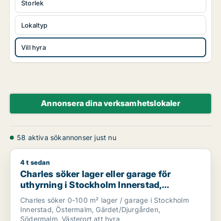
Storlek
Lokaltyp
Vill hyra
Annonsera dina verksamhetslokaler
58 aktiva sökannonser just nu
4 t sedan
Charles söker lager eller garage för uthyrning i Stockholm I
Charles söker lager eller garage för
uthyrning i Stockholm Innerstad,
Östermalm eller Gärdet/Djurgården m.fl.
Charles söker 0-100 m² lager / garage i Stockholm
Innerstad, Östermalm, Gärdet/Djurgården,
Södermalm, Västerort att hyra