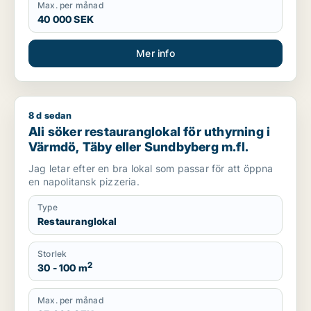
Max. per månad
40 000 SEK
Mer info
8 d sedan
Ali söker restauranglokal för uthyrning i Värmdö, Täby eller
Ali söker restauranglokal för uthyrning i
Värmdö, Täby eller Sundbyberg m.fl.
Jag letar efter en bra lokal som passar för att öppna
en napolitansk pizzeria.
Type
Restauranglokal
Storlek
2
30 - 100 m
Max. per månad