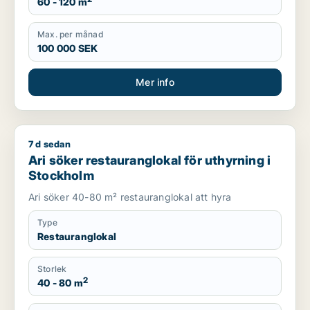
60 - 120 m
Max. per månad
100 000 SEK
Mer info
7 d sedan
Ari söker restauranglokal för uthyrning i Stockholm
Ari söker restauranglokal för uthyrning i
Stockholm
Ari söker 40-80 m² restauranglokal att hyra
Type
Restauranglokal
Storlek
2
40 - 80 m