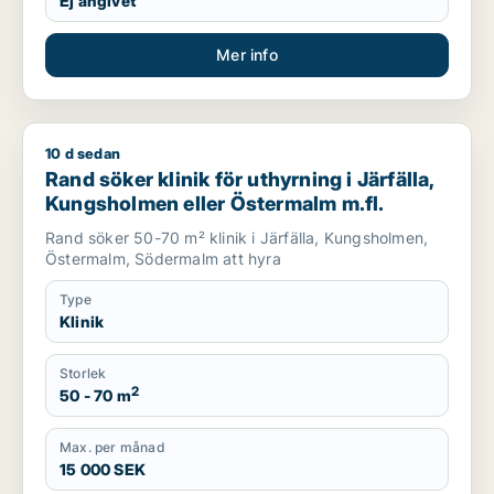
Ej angivet
Mer info
10 d sedan
Rand söker klinik för uthyrning i Järfälla, Kungsholmen eller
Rand söker klinik för uthyrning i Järfälla,
Kungsholmen eller Östermalm m.fl.
Rand söker 50-70 m² klinik i Järfälla, Kungsholmen,
Östermalm, Södermalm att hyra
Type
Klinik
Storlek
2
50 - 70 m
Max. per månad
15 000 SEK