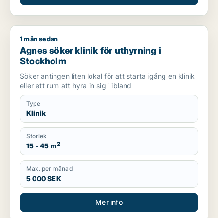
1 mån sedan
Agnes söker klinik för uthyrning i Stockholm
Agnes söker klinik för uthyrning i
Stockholm
Söker antingen liten lokal för att starta igång en klinik
eller ett rum att hyra in sig i ibland
Type
Klinik
Storlek
2
15 - 45 m
Max. per månad
5 000 SEK
Mer info