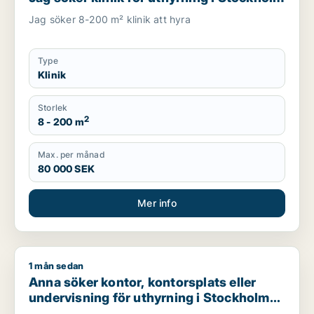
Jag söker 8-200 m² klinik att hyra
Type
Klinik
Storlek
2
8 - 200 m
Max. per månad
80 000 SEK
Mer info
1 mån sedan
Anna söker kontor, kontorsplats eller undervisning för uthyr
Anna söker kontor, kontorsplats eller
undervisning för uthyrning i Stockholm
Innerstad, Kungsholmen eller Vasastan