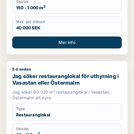
Storlek
2
150 - 1 000 m
Max. per månad
40 000 SEK
Mer info
5 d sedan
Jag söker restauranglokal för uthyrning i Vasastan eller Öst
Jag söker restauranglokal för uthyrning i
Vasastan eller Östermalm
Jag söker 60-120 m² restauranglokal i Vasastan,
Östermalm att hyra
Type
Restauranglokal
Storlek
2