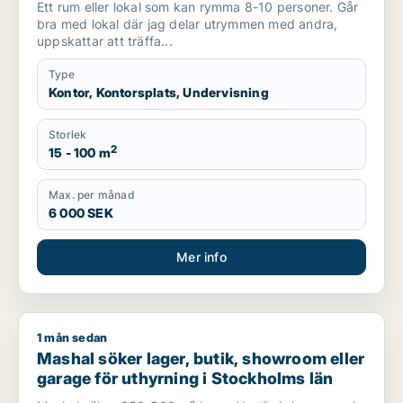
Ett rum eller lokal som kan rymma 8-10 personer. Går
m.fl.
bra med lokal där jag delar utrymmen med andra,
uppskattar att träffa...
Type
Kontor, Kontorsplats, Undervisning
Storlek
2
15 - 100 m
Max. per månad
6 000 SEK
Mer info
1 mån sedan
Mashal söker lager, butik, showroom eller garage för uthyrni
Mashal söker lager, butik, showroom eller
garage för uthyrning i Stockholms län