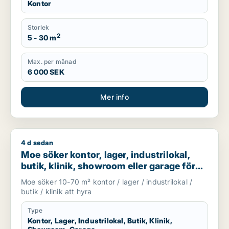
Kontor
Storlek
2
5 - 30 m
Max. per månad
6 000 SEK
Mer info
4 d sedan
Moe söker kontor, lager, industrilokal, butik, klinik, showroo
Moe söker kontor, lager, industrilokal,
butik, klinik, showroom eller garage för
uthyrning i Stockholm
Moe söker 10-70 m² kontor / lager / industrilokal /
butik / klinik att hyra
Type
Kontor, Lager, Industrilokal, Butik, Klinik,