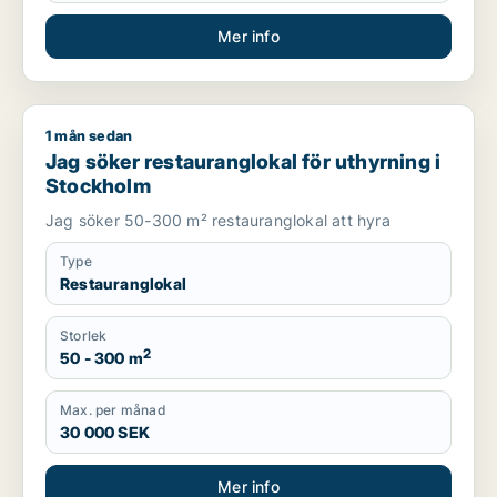
Mer info
1 mån sedan
Jag söker restauranglokal för uthyrning i Stockholm
Jag söker restauranglokal för uthyrning i
Stockholm
Jag söker 50-300 m² restauranglokal att hyra
Type
Restauranglokal
Storlek
2
50 - 300 m
Max. per månad
30 000 SEK
Mer info