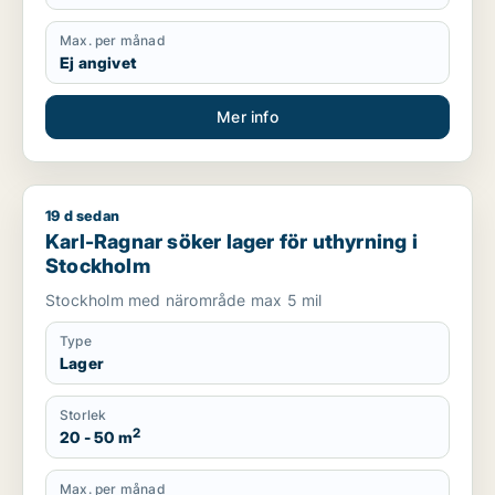
Max. per månad
Ej angivet
Mer info
19 d sedan
Karl-Ragnar söker lager för uthyrning i Stockholm
Karl-Ragnar söker lager för uthyrning i
Stockholm
Stockholm med närområde max 5 mil
Type
Lager
Storlek
2
20 - 50 m
Max. per månad