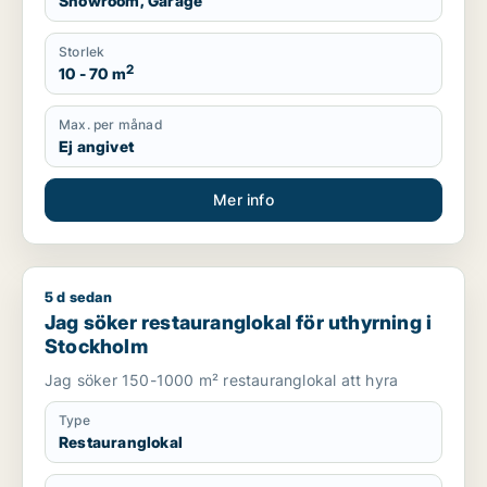
Showroom, Garage
Storlek
2
10 - 70 m
Max. per månad
Ej angivet
Mer info
5 d sedan
Jag söker restauranglokal för uthyrning i Stockholm
Jag söker restauranglokal för uthyrning i
Stockholm
Jag söker 150-1000 m² restauranglokal att hyra
Type
Restauranglokal