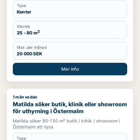
Type
Kontor
Storlek
2
25 - 80 m
Max. per månad
20 000 SEK
Mer info
1 mån sedan
Matilda söker butik, klinik eller showroom för uthyrning i Ös
Matilda söker butik, klinik eller showroom
för uthyrning i Östermalm
Matilda söker 80-150 m² butik / klinik / showroom i
Östermalm att hyra
Type