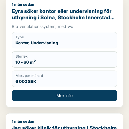
1 mån sedan
Eyra söker kontor eller undervisning för uthyrning i Solna, 
Eyra söker kontor eller undervisning för
uthyrning i Solna, Stockholm Innerstad
eller Kungsholmen m.fl.
Bra ventilationssystem, med wc
Type
Kontor, Undervisning
Storlek
2
10 - 60 m
Max. per månad
6 000 SEK
Mer info
1 mån sedan
Jag söker klinik för uthyrning i Stockholm
Jag söker klinik för uthyrning i Stockholm