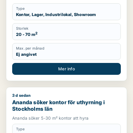
Type
Kontor, Lager, Industrilokal, Showroom
Storlek
2
20 - 70 m
Max. per månad
Ej angivet
Mer info
3 d sedan
Ananda söker kontor för uthyrning i Stockholms län
Ananda söker kontor för uthyrning i
Stockholms län
Ananda söker 5-30 m² kontor att hyra
Type