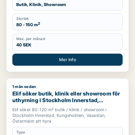
Butik, Klinik, Showroom
Storlek
2
80 - 150 m
Max. per månad
40 SEK
Mer info
1 mån sedan
Elif söker butik, klinik eller showroom för uthyrning i Stock
Elif söker butik, klinik eller showroom för
uthyrning i Stockholm Innerstad,
Kungsholmen eller Vasastan m.fl.
Elif söker 80-120 m² butik / klinik / showroom i
Stockholm Innerstad, Kungsholmen, Vasastan,
Östermalm att hyra
Type