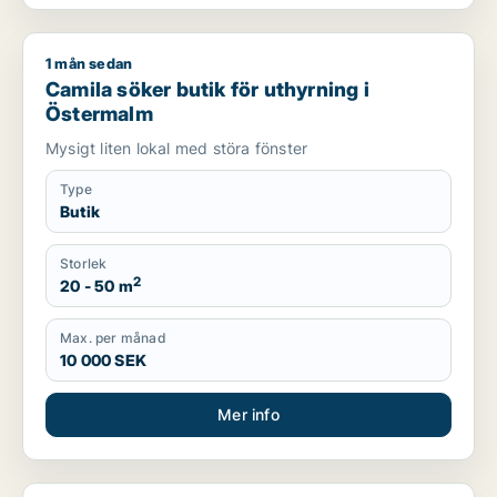
1 mån sedan
Camila söker butik för uthyrning i Östermalm
Camila söker butik för uthyrning i
Östermalm
Mysigt liten lokal med störa fönster
Type
Butik
Storlek
2
20 - 50 m
Max. per månad
10 000 SEK
Mer info