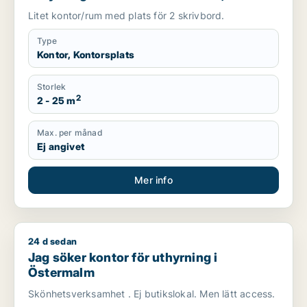
Kungsholmen eller Vasastan m.fl.
Litet kontor/rum med plats för 2 skrivbord.
Type
Kontor, Kontorsplats
Storlek
2
2 - 25 m
Max. per månad
Ej angivet
Mer info
24 d sedan
Jag söker kontor för uthyrning i Östermalm
Jag söker kontor för uthyrning i
Östermalm
Skönhetsverksamhet . Ej butikslokal. Men lätt access.