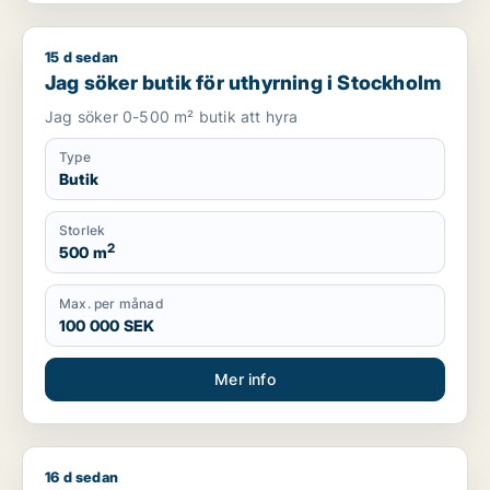
15 d sedan
Jag söker butik för uthyrning i Stockholm
Jag söker butik för uthyrning i Stockholm
Jag söker 0-500 m² butik att hyra
Type
Butik
Storlek
2
500 m
Max. per månad
100 000 SEK
Mer info
16 d sedan
Isabelle söker butik eller klinik för uthyrning i Stockholm