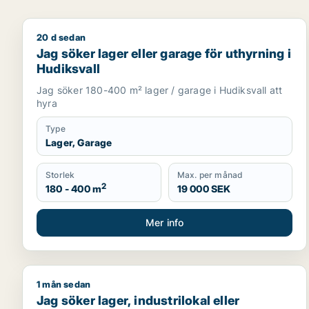
20 d sedan
Jag söker lager eller garage för uthyrning i Hudiks
Jag söker lager eller garage för uthyrning i
Hudiksvall
Jag söker 180-400 m² lager / garage i Hudiksvall att
hyra
Type
Lager, Garage
Storlek
Max. per månad
2
180 - 400 m
19 000 SEK
Mer info
1 mån sedan
Jag söker lager, industrilokal eller fastighetsmark 
Jag söker lager, industrilokal eller