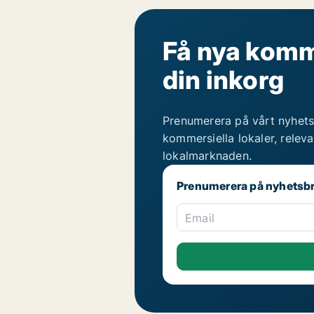
Få nya komme
din inkorg
Prenumerera på vårt nyhets
kommersiella lokaler, relev
lokalmarknaden.
Prenumerera på nyhetsb
Email