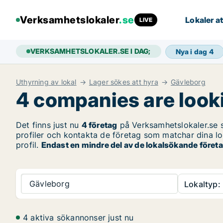
Verksamhetslokaler
.se
Lokaler at
LIVE
VERKSAMHETSLOKALER.SE I DAG;
Nya i dag
4
Uthyrning av lokal
Lager sökes att hyra
Gävleborg
4 companies are looki
Det finns just nu
4 företag
på Verksamhetslokaler.se 
profiler och kontakta de företag som matchar dina lo
profil.
Endast en mindre del av de lokalsökande företa
Gävleborg
Lokaltyp:
4 aktiva sökannonser just nu