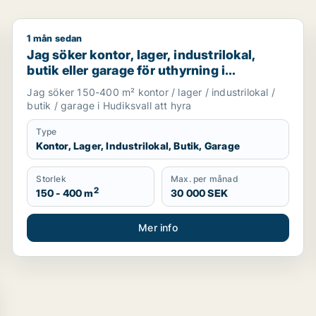
1 mån sedan
vall
Jag söker kontor, lager, industrilokal, butik eller gar
Jag söker kontor, lager, industrilokal,
butik eller garage för uthyrning i
Hudiksvall
Jag söker 150-400 m² kontor / lager / industrilokal /
butik / garage i Hudiksvall att hyra
Type
Kontor, Lager, Industrilokal, Butik, Garage
Storlek
Max. per månad
2
150 - 400 m
30 000 SEK
Mer info
för uthyrning i Hudiksvall