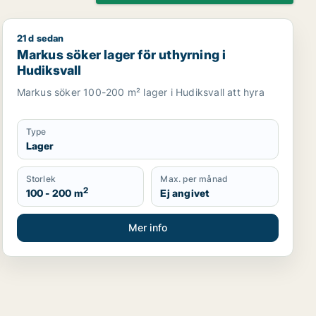
21 d sedan
age för uthyrning i Hudiksvall
Markus söker lager för uthyrning i Hudiksvall
Markus söker lager för uthyrning i
Hudiksvall
Markus söker 100-200 m² lager i Hudiksvall att hyra
Type
Lager
Storlek
Max. per månad
2
100 - 200 m
Ej angivet
Mer info