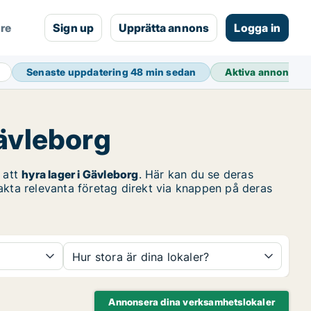
are
Sign up
Upprätta annons
Logga in
Senaste uppdatering
48 min sedan
Aktiva annonser
Gävleborg
 att
hyra lager i Gävleborg
. Här kan du se deras
akta relevanta företag direkt via knappen på deras
Hur stora är dina lokaler?
Annonsera dina verksamhetslokaler