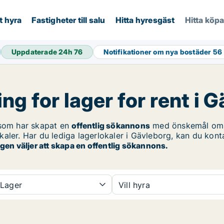
t hyra
Fastigheter till salu
Hitta hyresgäst
Hitta köp
Uppdaterade 24h
76
Notifikationer om nya bostäder
56
ng for lager for rent i 
som har skapat en
offentlig sökannons
med önskemål om
kaler. Har du lediga lagerlokaler i Gävleborg, kan du kont
gen väljer att skapa en offentlig sökannons.
Lager
Vill hyra