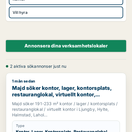
Vill hyra
Annonsera dina verksamhetslokaler
2 aktiva sökannonser just nu
1 mån sedan
Majd söker kontor, lager, kontorsplats, restauranglokal, virtu
Majd söker kontor, lager, kontorsplats,
restauranglokal, virtuellt kontor,
undervisning eller garage för uthyrning i
Majd söker 191-233 m² kontor / lager / kontorsplats /
Ljungby, Hylte eller Halmstad m.fl.
restauranglokal / virtuellt kontor i Ljungby, Hylte,
Halmstad, Lahol...
Type
Kontor, Lager, Kontorsplats, Restauranglokal,