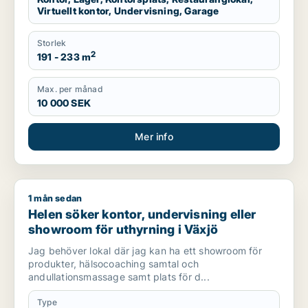
Virtuellt kontor, Undervisning, Garage
Storlek
2
191 - 233 m
Max. per månad
10 000 SEK
Mer info
1 mån sedan
Helen söker kontor, undervisning eller showroom för uthyrnin
Helen söker kontor, undervisning eller
showroom för uthyrning i Växjö
Jag behöver lokal där jag kan ha ett showroom för
produkter, hälsocoaching samtal och
andullationsmassage samt plats för d...
Type