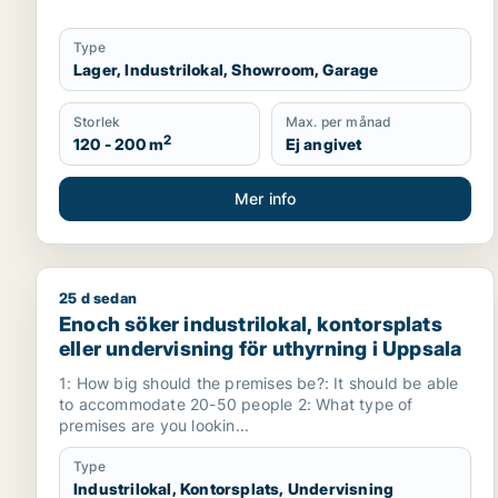
Type
Lager, Industrilokal, Showroom, Garage
Storlek
Max. per månad
2
120 - 200 m
Ej angivet
Mer info
25 d sedan
Enoch söker industrilokal, kontorsplats eller under
Enoch söker industrilokal, kontorsplats
eller undervisning för uthyrning i Uppsala
1: How big should the premises be?: It should be able
to accommodate 20-50 people 2: What type of
premises are you lookin...
Type
Industrilokal, Kontorsplats, Undervisning