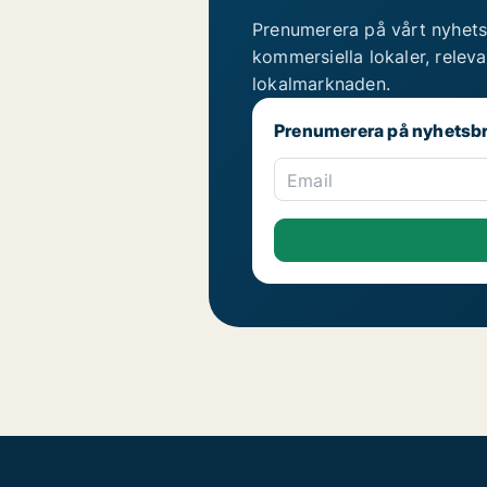
Prenumerera på vårt nyhets
kommersiella lokaler, relev
lokalmarknaden.
Prenumerera på nyhetsb
Email