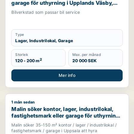
garage för uthyrning i Upplands Väsby,
Vallentuna eller Upplands-Bro m.fl.
Bilverkstad som passar bil service
Type
Lager, Industrilokal, Garage
Storlek
Max. per månad
2
120 - 200 m
20 000 SEK
Mer info
1 mån sedan
rage för uthyrning i Upplands Väsby, Vallentuna eller Upp
Malin söker kontor, lager, industrilokal, fastighetsma
Malin söker kontor, lager, industrilokal,
fastighetsmark eller garage för uthyrning i
Uppsala
Malin söker 35-150 m² kontor / lager / industrilokal /
fastighetsmark / garage i Uppsala att hyra