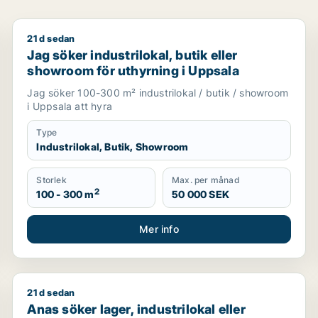
21 d sedan
Uppsala
Jag söker industrilokal, butik eller showroom för ut
Jag söker industrilokal, butik eller
showroom för uthyrning i Uppsala
Jag söker 100-300 m² industrilokal / butik / showroom
i Uppsala att hyra
Type
Industrilokal, Butik, Showroom
Storlek
Max. per månad
2
100 - 300 m
50 000 SEK
Mer info
21 d sedan
s Väsby, Vallentuna eller Upplands-Bro m.fl.
Anas söker lager, industrilokal eller garage för uthy
Anas söker lager, industrilokal eller