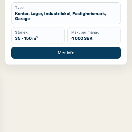
Type
Kontor, Lager, Industrilokal, Fastighetsmark,
Garage
Storlek
Max. per månad
2
35 - 150 m
4 000 SEK
Mer info
visning för uthyrning i Uppsala