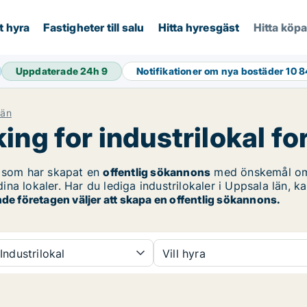
t hyra
Fastigheter till salu
Hitta hyresgäst
Hitta köp
Uppdaterade 24h
9
Notifikationer om nya bostäder
10 
län
ng for industrilokal for
 som har skapat en
offentlig sökannons
med önskemål o
na lokaler. Har du lediga industrilokaler i Uppsala län, k
de företagen väljer att skapa en offentlig sökannons.
Industrilokal
Vill hyra