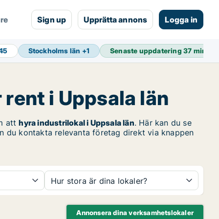
are
Sign up
Upprätta annons
Logga in
845
Stockholms län
+
1
Senaste uppdatering
37 min se
 rent i Uppsala län
m att
hyra industrilokal i Uppsala län
. Här kan du se
an du kontakta relevanta företag direkt via knappen
Hur stora är dina lokaler?
Annonsera dina verksamhetslokaler