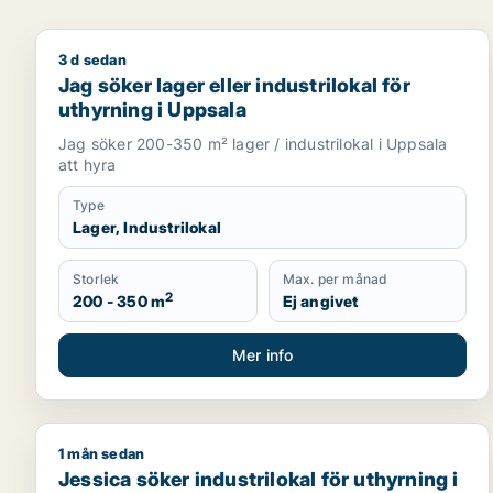
3 d sedan
Jag söker lager eller industrilokal för uthyrning i 
Jag söker lager eller industrilokal för
uthyrning i Uppsala
Jag söker 200-350 m² lager / industrilokal i Uppsala
att hyra
Type
Lager, Industrilokal
Storlek
Max. per månad
2
200 - 350 m
Ej angivet
Mer info
1 mån sedan
Jessica söker industrilokal för uthyrning i Uppland
Jessica söker industrilokal för uthyrning i