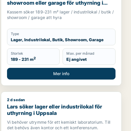
showroom eller garage för uthyrning i
Upplands Väsby, Vallentuna eller
Kassem söker 189-231 m² lager / industrilokal / butik /
Upplands-Bro m.fl.
showroom / garage att hyra
Type
Lager, Industrilokal, Butik, Showroom, Garage
Storlek
Max. per månad
2
189 - 231 m
Ej angivet
Mer info
2 d sedan
lands-Bro m.fl.
rk eller garage för uthyrning i Uppsala
Lars söker lager eller industrilokal för uthyrning i Upp
Lars söker lager eller industrilokal för
uthyrning i Uppsala
Vi behöver utrymme för ett kemiskt laboratorium. Till
det behövs även kontor och ett konferensrum.