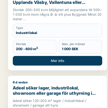
Upplands Väsby, Vallentuna eller
Upplands-Bro m.fl.
Storlek 200–300 kvm Möjlighet att expandera till 500–
1 000 kvm inom några år är ett plus Byggnad Minst 20
meter ...
Type
Industrilokal
Storlek
Max. per månad
2
200 - 600 m
1 000 SEK
Mer info
6 d sedan
Adeel söker lager, industrilokal, showroom eller ga
Adeel söker lager, industrilokal,
showroom eller garage för uthyrning i
Upplands Väsby, Vallentuna eller
Adeel söker 120-200 m² lager / industrilokal /
Upplands-Bro m.fl.
showroom / garage att hyra