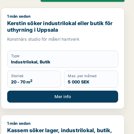
1 mån sedan
hyrning i Uppsala
Kerstin söker industrilokal eller butik för uthyrning i U
Kerstin söker industrilokal eller butik för
uthyrning i Uppsala
Konstnärs studio för måleri hantverk
Type
Industrilokal, Butik
Storlek
Max. per månad
2
20 - 70 m
5 000 SEK
Mer info
1 mån sedan
rning i Upplands Väsby, Vallentuna eller Upplands-Bro m.fl.
Kassem söker lager, industrilokal, butik, showroom ell
Kassem söker lager, industrilokal, butik,