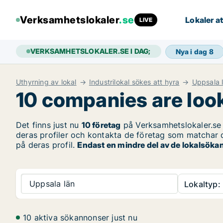
Verksamhetslokaler
.se
Lokaler at
LIVE
VERKSAMHETSLOKALER.SE I DAG;
Nya i dag
8
Uthyrning av lokal
Industrilokal sökes att hyra
Uppsala 
10 companies are looki
Det finns just nu
10 företag
på Verksamhetslokaler.se
deras profiler och kontakta de företag som matchar di
på deras profil.
Endast en mindre del av de lokalsökan
Uppsala län
Lokaltyp:
10 aktiva sökannonser just nu