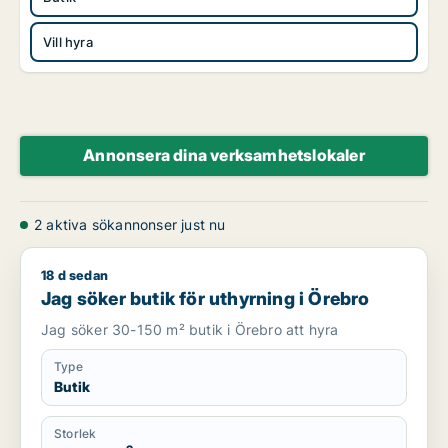
Vill hyra
Annonsera dina verksamhetslokaler
2 aktiva sökannonser just nu
18 d sedan
Jag söker butik för uthyrning i Örebro
Jag söker butik för uthyrning i Örebro
Jag söker 30-150 m² butik i Örebro att hyra
Type
Butik
Storlek