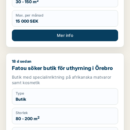
2
30 - 150 m
Max. per månad
15 000 SEK
Mer info
18 d sedan
Fatou söker butik för uthyrning i Örebro
Fatou söker butik för uthyrning i Örebro
Butik med specialinriktning på afrikanska matvaror
samt kosmetik
Type
Butik
Storlek
2
80 - 200 m