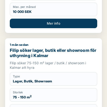
Max. per månad
10 000 SEK
Mer info
1 mån sedan
Filip söker lager, butik eller showroom för uthyrning i Kalmar
Filip söker lager, butik eller showroom för
uthyrning i Kalmar
Filip söker 75-150 m² lager / butik / showroom i
Kalmar att hyra
Type
Lager, Butik, Showroom
Storlek
2
75 - 150 m