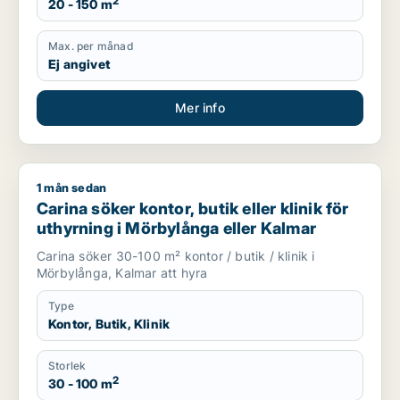
2
20 - 150 m
Max. per månad
Ej angivet
Mer info
1 mån sedan
Carina söker kontor, butik eller klinik för uthyrning i Mörbylå
Carina söker kontor, butik eller klinik för
uthyrning i Mörbylånga eller Kalmar
Carina söker 30-100 m² kontor / butik / klinik i
Mörbylånga, Kalmar att hyra
Type
Kontor, Butik, Klinik
Storlek
2
30 - 100 m