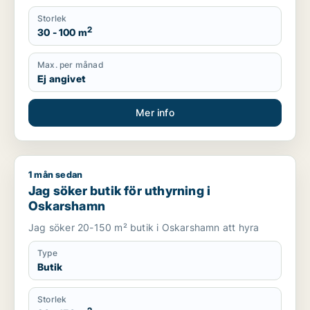
Storlek
2
30 - 100 m
Max. per månad
Ej angivet
Mer info
1 mån sedan
Jag söker butik för uthyrning i Oskarshamn
Jag söker butik för uthyrning i
Oskarshamn
Jag söker 20-150 m² butik i Oskarshamn att hyra
Type
Butik
Storlek