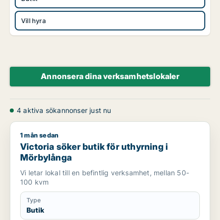
Vill hyra
Annonsera dina verksamhetslokaler
4 aktiva sökannonser just nu
1 mån sedan
Victoria söker butik för uthyrning i Mörbylånga
Victoria söker butik för uthyrning i
Mörbylånga
Vi letar lokal till en befintlig verksamhet, mellan 50-
100 kvm
Type
Butik