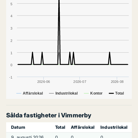
5
4
3
2
1
0
-1
2026-06
2026-07
2026-08
Affärslokal
Industrilokal
Kontor
Total
Sålda fastigheter i Vimmerby
Datum
Total
Affärslokal
Industrilokal
K
9. augusti 2026
0
0
0
0