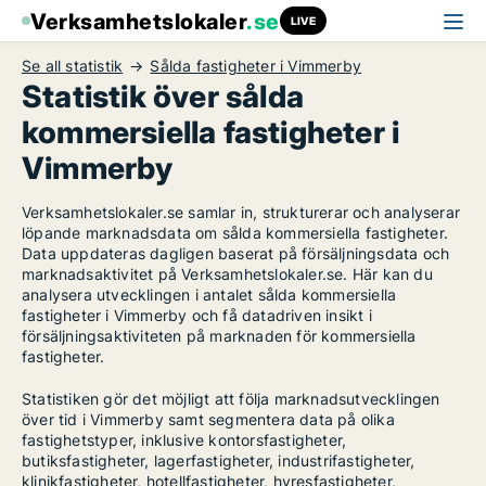
Verksamhetslokaler
.se
LIVE
Se all statistik
Sålda fastigheter i Vimmerby
Statistik över sålda
kommersiella fastigheter i
Vimmerby
Verksamhetslokaler.se samlar in, strukturerar och analyserar
löpande marknadsdata om sålda kommersiella fastigheter.
Data uppdateras dagligen baserat på försäljningsdata och
marknadsaktivitet på Verksamhetslokaler.se. Här kan du
analysera utvecklingen i antalet sålda kommersiella
fastigheter i Vimmerby och få datadriven insikt i
försäljningsaktiviteten på marknaden för kommersiella
fastigheter.
Statistiken gör det möjligt att följa marknadsutvecklingen
över tid i Vimmerby samt segmentera data på olika
fastighetstyper, inklusive kontorsfastigheter,
butiksfastigheter, lagerfastigheter, industrifastigheter,
klinikfastigheter, hotellfastigheter, hyresfastigheter,