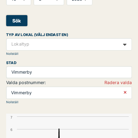
Sök
TYP AV LOKAL (VÄLJ ENDAST EN)
Lokaltyp
Nollställ
STAD
Vimmerby
Valda postnummer:
Radera valda
⨯
Vimmerby
Nollställ
7
6