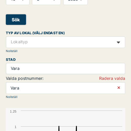
Sök
TYP AV LOKAL (VÄLJ ENDAST EN)
Lokaltyp
Nollställ
STAD
Vara
Valda postnummer:
Radera valda
⨯
Vara
Nollställ
1.25
1