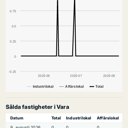
0.75
0.5
0.25
0
-0.25
2026-06
2026-07
2026-08
Industrilokal
Affärslokal
Total
Sålda fastigheter i Vara
Datum
Total
Industrilokal
Affärslokal
9. augusti 2026
0
0
0