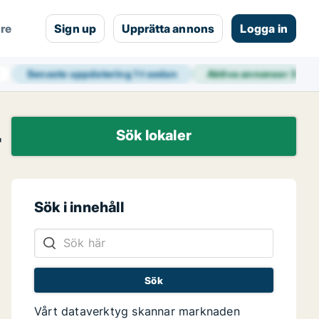
are
Sign up
Upprätta annons
Logga in
Senaste uppdatering
1 t sedan
Aktiva annonser
39 0
r
Sök lokaler
Sök i innehåll
g
a
Vårt dataverktyg skannar marknaden