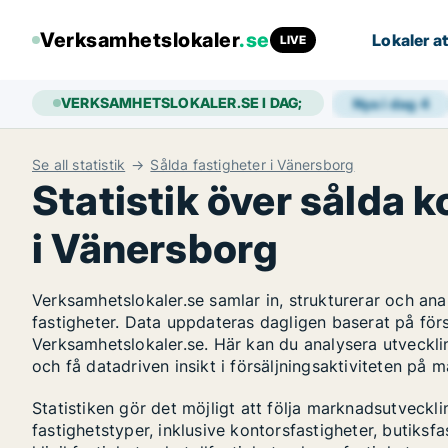
Verksamhetslokaler
.se
Lokaler at
LIVE
VERKSAMHETSLOKALER.SE I DAG;
Nya i dag
4
Se all statistik
Sålda fastigheter i Vänersborg
Statistik över sålda 
i Vänersborg
Verksamhetslokaler.se samlar in, strukturerar och a
fastigheter. Data uppdateras dagligen baserat på för
Verksamhetslokaler.se. Här kan du analysera utveckli
och få datadriven insikt i försäljningsaktiviteten på 
Statistiken gör det möjligt att följa marknadsutveck
fastighetstyper, inklusive kontorsfastigheter, butiksfas