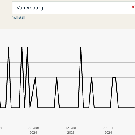
⨯
Vänersborg
Nollställ
n
29. Jun
13. Jul
27. Jul
2026
2026
2026