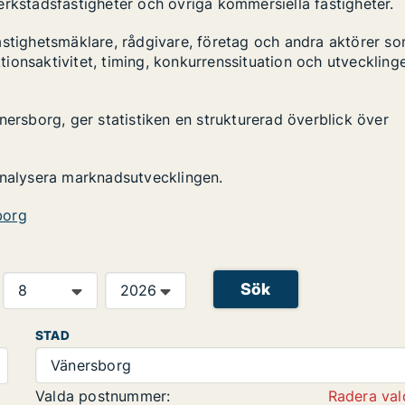
 verkstadsfastigheter och övriga kommersiella fastigheter.
astighetsmäklare, rådgivare, företag och andra aktörer s
ktionsaktivitet, timing, konkurrenssituation och utveckling
nersborg, ger statistiken en strukturerad överblick över
analysera marknadsutvecklingen.
borg
Sök
STAD
Vänersborg
Valda postnummer:
Radera val