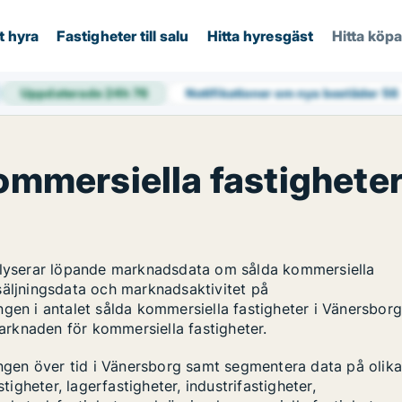
t hyra
Fastigheter till salu
Hitta hyresgäst
Hitta köp
Uppdaterade 24h
76
Notifikationer om nya bostäder
56
kommersiella fastighete
nalyserar löpande marknadsdata om sålda kommersiella
säljningsdata och marknadsaktivitet på
ngen i antalet sålda kommersiella fastigheter i Vänersbor
marknaden för kommersiella fastigheter.
lingen över tid i Vänersborg samt segmentera data på olik
tigheter, lagerfastigheter, industrifastigheter,