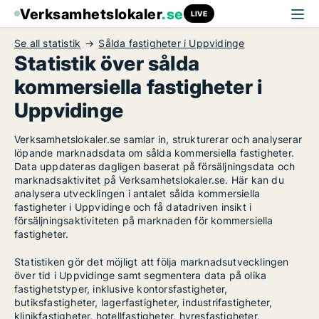
Verksamhetslokaler
.se
LIVE
Se all statistik
Sålda fastigheter i Uppvidinge
Statistik över sålda
kommersiella fastigheter i
Uppvidinge
Verksamhetslokaler.se samlar in, strukturerar och analyserar
löpande marknadsdata om sålda kommersiella fastigheter.
Data uppdateras dagligen baserat på försäljningsdata och
marknadsaktivitet på Verksamhetslokaler.se. Här kan du
analysera utvecklingen i antalet sålda kommersiella
fastigheter i Uppvidinge och få datadriven insikt i
försäljningsaktiviteten på marknaden för kommersiella
fastigheter.
Statistiken gör det möjligt att följa marknadsutvecklingen
över tid i Uppvidinge samt segmentera data på olika
fastighetstyper, inklusive kontorsfastigheter,
butiksfastigheter, lagerfastigheter, industrifastigheter,
klinikfastigheter, hotellfastigheter, hyresfastigheter,