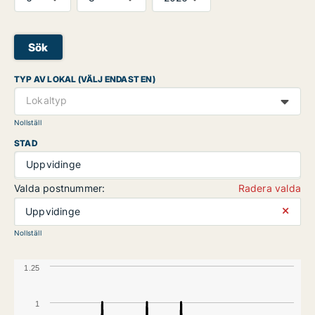
Sök
TYP AV LOKAL (VÄLJ ENDAST EN)
Lokaltyp
Nollställ
STAD
Uppvidinge
Valda postnummer:
Radera valda
⨯
Uppvidinge
Nollställ
1.25
1