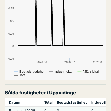
0.75
0.5
0.25
0
-0.25
2026-06
2026-07
2026-08
Bostadsfastighet
Industrilokal
Affärslokal
Total
Sålda fastigheter i Uppvidinge
Datum
Total
Bostadsfastighet
Industrilok
5. augusti 2026
0
0
0