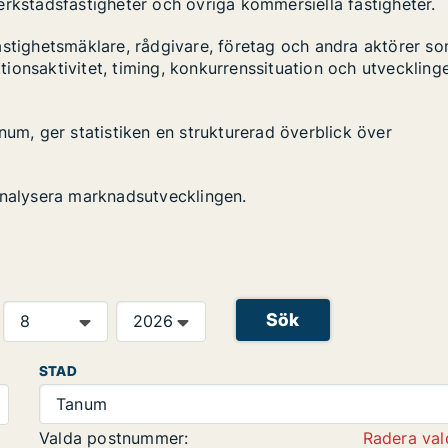
 verkstadsfastigheter och övriga kommersiella fastigheter.
astighetsmäklare, rådgivare, företag och andra aktörer s
ktionsaktivitet, timing, konkurrenssituation och utveckling
num, ger statistiken en strukturerad överblick över
analysera marknadsutvecklingen.
Sök
STAD
Tanum
Valda postnummer:
Radera val