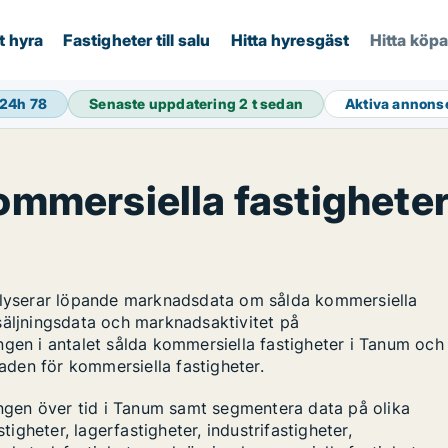
t hyra
Fastigheter till salu
Hitta hyresgäst
Hitta köp
 24h
78
Senaste uppdatering
2 t sedan
Aktiva annons
kommersiella fastighete
nalyserar löpande marknadsdata om sålda kommersiella
säljningsdata och marknadsaktivitet på
ngen i antalet sålda kommersiella fastigheter i Tanum och
naden för kommersiella fastigheter.
lingen över tid i Tanum samt segmentera data på olika
tigheter, lagerfastigheter, industrifastigheter,