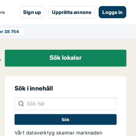
are
Sign up
Upprätta annons
Logga in
er
38 754
r
Sök lokaler
Sök i innehåll
Vårt dataverktyg skannar marknaden