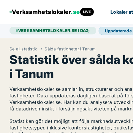
Verksamhetslokaler
.se
Lokaler at
LIVE
VERKSAMHETSLOKALER.SE I DAG;
Uppdaterade
Se all statistik
Sålda fastigheter i Tanum
Statistik över sålda 
i Tanum
Verksamhetslokaler.se samlar in, strukturerar och a
fastigheter. Data uppdateras dagligen baserat på för
Verksamhetslokaler.se. Här kan du analysera utveckli
få datadriven insikt i försäljningsaktiviteten på mark
Statistiken gör det möjligt att följa marknadsutveck
fastighetstyper, inklusive kontorsfastigheter, butiksfas