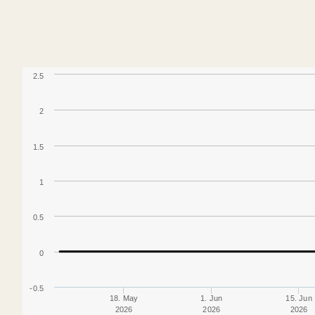
2.5
2
1.5
1
0.5
0
-0.5
18. May
1. Jun
15. Jun
2026
2026
2026