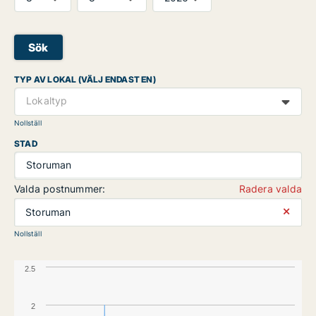
Sök
TYP AV LOKAL (VÄLJ ENDAST EN)
Lokaltyp
Nollställ
STAD
Storuman
Valda postnummer:
Radera valda
⨯
Storuman
Nollställ
2.5
2