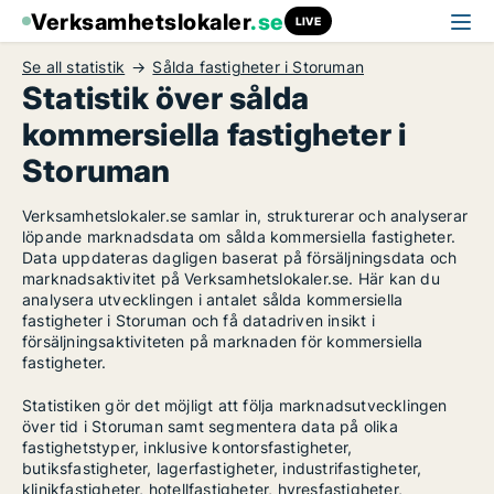
Verksamhetslokaler
.se
LIVE
Se all statistik
Sålda fastigheter i Storuman
Statistik över sålda
kommersiella fastigheter i
Storuman
Verksamhetslokaler.se samlar in, strukturerar och analyserar
löpande marknadsdata om sålda kommersiella fastigheter.
Data uppdateras dagligen baserat på försäljningsdata och
marknadsaktivitet på Verksamhetslokaler.se. Här kan du
analysera utvecklingen i antalet sålda kommersiella
fastigheter i Storuman och få datadriven insikt i
försäljningsaktiviteten på marknaden för kommersiella
fastigheter.
Statistiken gör det möjligt att följa marknadsutvecklingen
över tid i Storuman samt segmentera data på olika
fastighetstyper, inklusive kontorsfastigheter,
butiksfastigheter, lagerfastigheter, industrifastigheter,
klinikfastigheter, hotellfastigheter, hyresfastigheter,