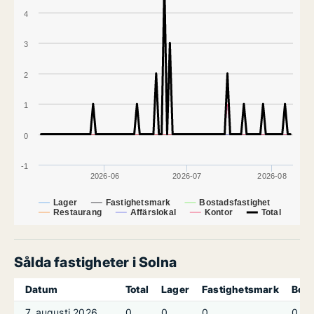
4
3
2
1
0
-1
2026-06
2026-07
2026-08
Lager
Fastighetsmark
Bostadsfastighet
Restaurang
Affärslokal
Kontor
Total
Sålda fastigheter i Solna
Datum
Total
Lager
Fastighetsmark
Bost
7. augusti 2026
0
0
0
0