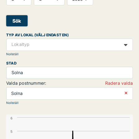
Sök
TYP AV LOKAL (VÄLJ ENDAST EN)
Lokaltyp
Nollställ
STAD
Solna
Valda postnummer:
Radera valda
⨯
Solna
Nollställ
6
5