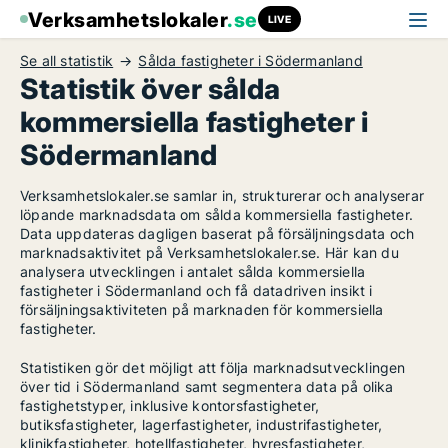
Verksamhetslokaler
.se
LIVE
Se all statistik
Sålda fastigheter i Södermanland
Statistik över sålda
kommersiella fastigheter i
Södermanland
Verksamhetslokaler.se samlar in, strukturerar och analyserar
löpande marknadsdata om sålda kommersiella fastigheter.
Data uppdateras dagligen baserat på försäljningsdata och
marknadsaktivitet på Verksamhetslokaler.se. Här kan du
analysera utvecklingen i antalet sålda kommersiella
fastigheter i Södermanland och få datadriven insikt i
försäljningsaktiviteten på marknaden för kommersiella
fastigheter.
Statistiken gör det möjligt att följa marknadsutvecklingen
över tid i Södermanland samt segmentera data på olika
fastighetstyper, inklusive kontorsfastigheter,
butiksfastigheter, lagerfastigheter, industrifastigheter,
klinikfastigheter, hotellfastigheter, hyresfastigheter,