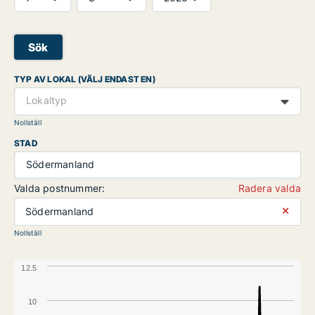
Sök
TYP AV LOKAL (VÄLJ ENDAST EN)
Lokaltyp
Nollställ
STAD
Södermanland
Valda postnummer:
Radera valda
⨯
Södermanland
Nollställ
12.5
10