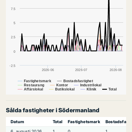
7.5
5
2.5
0
-2.5
2026-06
2026-07
2026-08
Fastighetsmark
Bostadsfastighet
Restaurang
Kontor
Industrilokal
Affärslokal
Butikslokal
Klinik
Total
Sålda fastigheter i Södermanland
Datum
Total
Fastighetsmark
Bostadsfast
6. augusti 2026
1
0
1