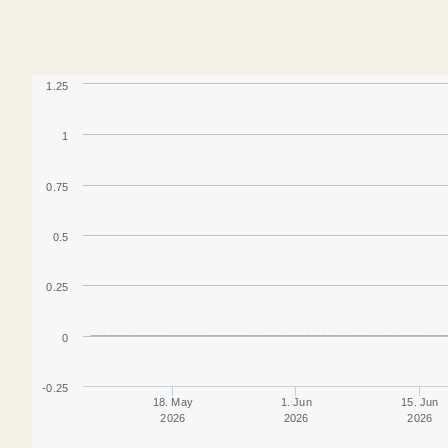
1.25
1
0.75
0.5
0.25
0
-0.25
18. May
1. Jun
15. Jun
2026
2026
2026