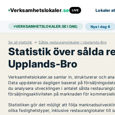
Verksamhetslokaler
.se
Lokaler at
LIVE
VERKSAMHETSLOKALER.SE I DAG;
Nya i dag
6
Se all statistik
Sålda restauranglokaler i Upplands-Bro
Statistik över sålda r
Upplands-Bro
Verksamhetslokaler.se samlar in, strukturerar och an
Data uppdateras dagligen baserat på försäljningsdat
du analysera utvecklingen i antalet sålda restauranglo
försäljningsaktiviteten på marknaden för kommersiella
Statistiken gör det möjligt att följa marknadsutveck
olika fastighetstyper, inklusive restauranglokaler till s