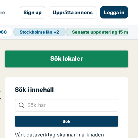
are
Sign up
Upprätta annons
Logga in
 988
Stockholms län
+
2
Senaste uppdatering
15 min s
Sök lokaler
Sök i innehåll
.
n
Vårt dataverktyg skannar marknaden