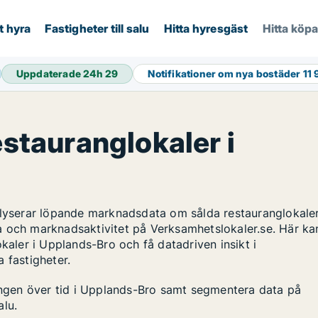
t hyra
Fastigheter till salu
Hitta hyresgäst
Hitta köp
Uppdaterade 24h
29
Notifikationer om nya bostäder
11
estauranglokaler i
alyserar löpande marknadsdata om sålda restauranglokaler
a och marknadsaktivitet på Verksamhetslokaler.se. Här ka
kaler i Upplands-Bro och få datadriven insikt i
 fastigheter.
lingen över tid i Upplands-Bro samt segmentera data på
alu.