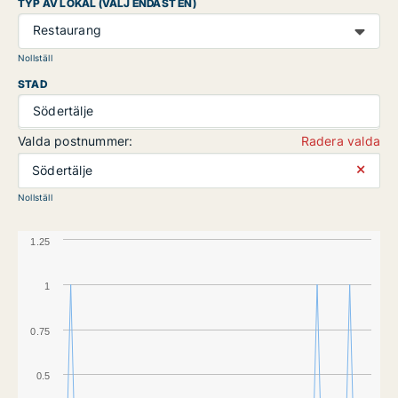
TYP AV LOKAL (VÄLJ ENDAST EN)
Restaurang
Nollställ
STAD
Södertälje
Valda postnummer:
Radera valda
⨯
Södertälje
Nollställ
1.25
1
0.75
0.5