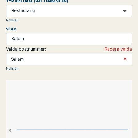
TYP AV LOKAL (VÄLJ ENDAST EN)
Restaurang
Nollställ
STAD
Salem
Valda postnummer:
Radera valda
⨯
Salem
Nollställ
0