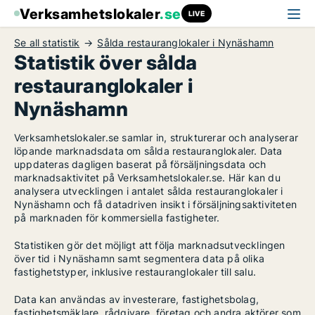
Verksamhetslokaler
.se
LIVE
Se all statistik
Sålda restauranglokaler i Nynäshamn
Statistik över sålda
restauranglokaler i
Nynäshamn
Verksamhetslokaler.se samlar in, strukturerar och analyserar
löpande marknadsdata om sålda restauranglokaler. Data
uppdateras dagligen baserat på försäljningsdata och
marknadsaktivitet på Verksamhetslokaler.se. Här kan du
analysera utvecklingen i antalet sålda restauranglokaler i
Nynäshamn och få datadriven insikt i försäljningsaktiviteten
på marknaden för kommersiella fastigheter.
Statistiken gör det möjligt att följa marknadsutvecklingen
över tid i Nynäshamn samt segmentera data på olika
fastighetstyper, inklusive restauranglokaler till salu.
Data kan användas av investerare, fastighetsbolag,
fastighetsmäklare, rådgivare, företag och andra aktörer som