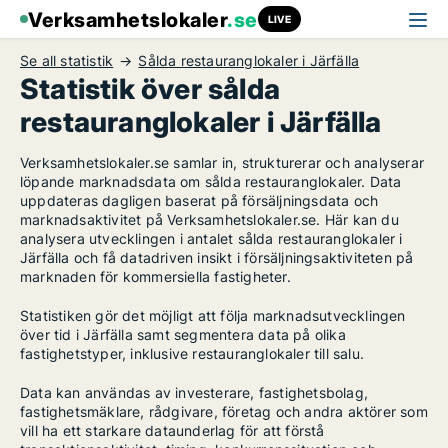
Verksamhetslokaler
.se
LIVE
Se all statistik
Sålda restauranglokaler i Järfälla
Statistik över sålda
restauranglokaler i Järfälla
Verksamhetslokaler.se samlar in, strukturerar och analyserar
löpande marknadsdata om sålda restauranglokaler. Data
uppdateras dagligen baserat på försäljningsdata och
marknadsaktivitet på Verksamhetslokaler.se. Här kan du
analysera utvecklingen i antalet sålda restauranglokaler i
Järfälla och få datadriven insikt i försäljningsaktiviteten på
marknaden för kommersiella fastigheter.
Statistiken gör det möjligt att följa marknadsutvecklingen
över tid i Järfälla samt segmentera data på olika
fastighetstyper, inklusive restauranglokaler till salu.
Data kan användas av investerare, fastighetsbolag,
fastighetsmäklare, rådgivare, företag och andra aktörer som
vill ha ett starkare dataunderlag för att förstå