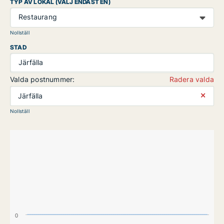
TYP AV LOKAL (VÄLJ ENDAST EN)
Restaurang
Nollställ
STAD
Järfälla
Valda postnummer:
Radera valda
⨯
Järfälla
Nollställ
0