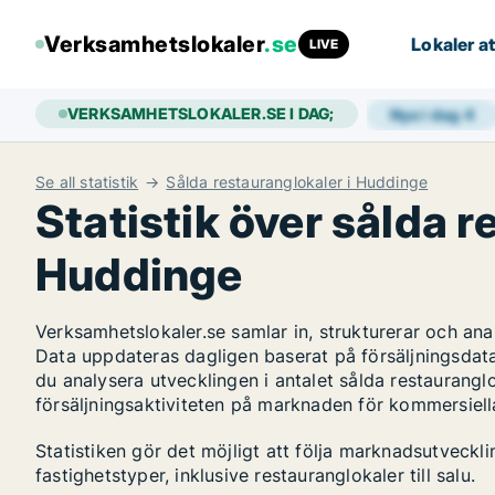
Verksamhetslokaler
.se
Lokaler at
LIVE
VERKSAMHETSLOKALER.SE I DAG;
Nya i dag
4
Se all statistik
Sålda restauranglokaler i Huddinge
Statistik över sålda r
Huddinge
Verksamhetslokaler.se samlar in, strukturerar och an
Data uppdateras dagligen baserat på försäljningsdat
du analysera utvecklingen i antalet sålda restauranglo
försäljningsaktiviteten på marknaden för kommersiella
Statistiken gör det möjligt att följa marknadsutveck
fastighetstyper, inklusive restauranglokaler till salu.