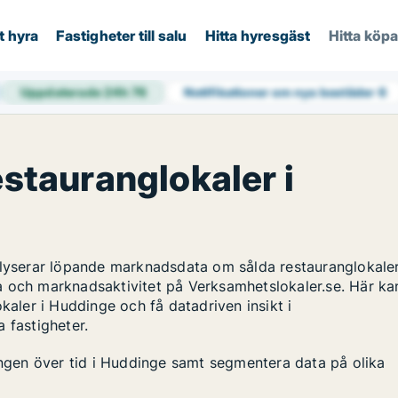
t hyra
Fastigheter till salu
Hitta hyresgäst
Hitta köp
Uppdaterade 24h
76
Notifikationer om nya bostäder
6
estauranglokaler i
alyserar löpande marknadsdata om sålda restauranglokaler
a och marknadsaktivitet på Verksamhetslokaler.se. Här ka
kaler i Huddinge och få datadriven insikt i
 fastigheter.
lingen över tid i Huddinge samt segmentera data på olika