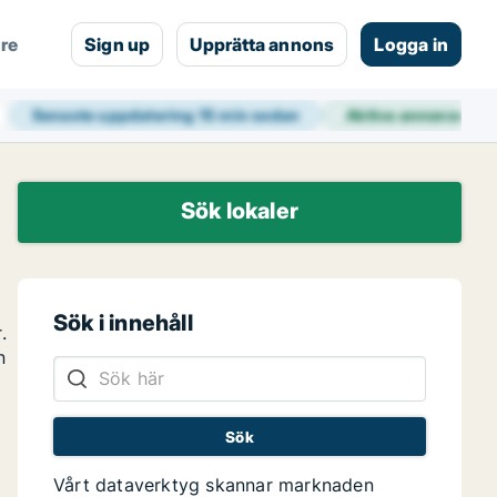
are
Sign up
Upprätta annons
Logga in
Senaste uppdatering
15 min sedan
Aktiva annonser
39
Sök lokaler
Sök i innehåll
.
n
Vårt dataverktyg skannar marknaden