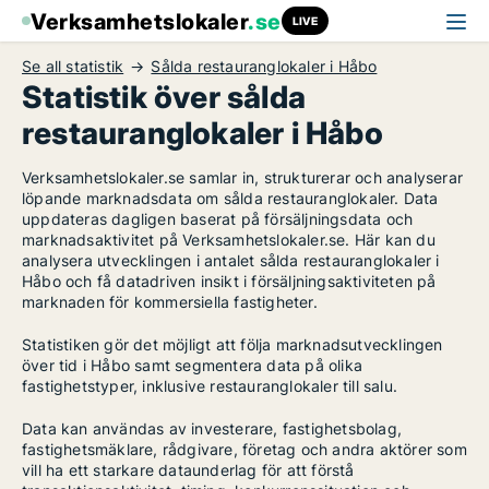
Verksamhetslokaler
.se
LIVE
Se all statistik
Sålda restauranglokaler i Håbo
Statistik över sålda
restauranglokaler i Håbo
Verksamhetslokaler.se samlar in, strukturerar och analyserar
löpande marknadsdata om sålda restauranglokaler. Data
uppdateras dagligen baserat på försäljningsdata och
marknadsaktivitet på Verksamhetslokaler.se. Här kan du
analysera utvecklingen i antalet sålda restauranglokaler i
Håbo och få datadriven insikt i försäljningsaktiviteten på
marknaden för kommersiella fastigheter.
Statistiken gör det möjligt att följa marknadsutvecklingen
över tid i Håbo samt segmentera data på olika
fastighetstyper, inklusive restauranglokaler till salu.
Data kan användas av investerare, fastighetsbolag,
fastighetsmäklare, rådgivare, företag och andra aktörer som
vill ha ett starkare dataunderlag för att förstå