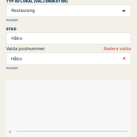
TYP AV LOKAL (VÄLJ ENDAST EN)
Restaurang
Nollställ
STAD
Håbo
Valda postnummer:
Radera valda
⨯
Håbo
Nollställ
0