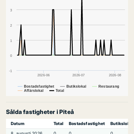
3
2
1
0
-1
2026-06
2026-07
2026-08
Bostadsfastighet
Butikslokal
Restaurang
Affärslokal
Total
Sålda fastigheter i Piteå
Datum
Total
Bostadsfastighet
Butikslokal
8. augusti 2026
0
0
0