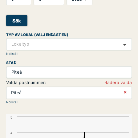
Sök
TYP AV LOKAL (VÄLJ ENDAST EN)
Lokaltyp
Nollställ
STAD
Piteå
Valda postnummer:
Radera valda
⨯
Piteå
Nollställ
5
4