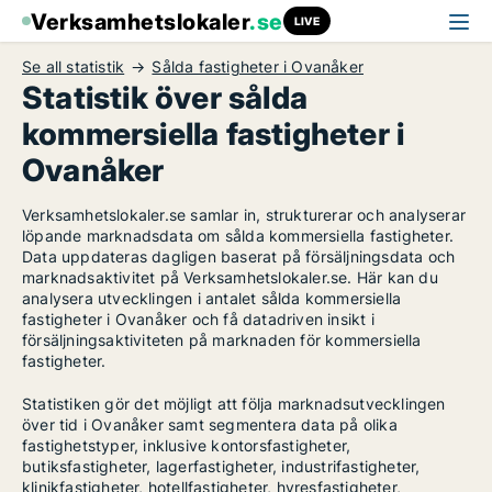
Verksamhetslokaler
.se
LIVE
Se all statistik
Sålda fastigheter i Ovanåker
Statistik över sålda
kommersiella fastigheter i
Ovanåker
Verksamhetslokaler.se samlar in, strukturerar och analyserar
löpande marknadsdata om sålda kommersiella fastigheter.
Data uppdateras dagligen baserat på försäljningsdata och
marknadsaktivitet på Verksamhetslokaler.se. Här kan du
analysera utvecklingen i antalet sålda kommersiella
fastigheter i Ovanåker och få datadriven insikt i
försäljningsaktiviteten på marknaden för kommersiella
fastigheter.
Statistiken gör det möjligt att följa marknadsutvecklingen
över tid i Ovanåker samt segmentera data på olika
fastighetstyper, inklusive kontorsfastigheter,
butiksfastigheter, lagerfastigheter, industrifastigheter,
klinikfastigheter, hotellfastigheter, hyresfastigheter,