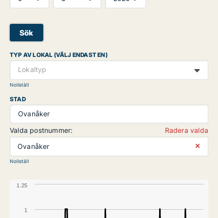
Sök
TYP AV LOKAL (VÄLJ ENDAST EN)
Lokaltyp
Nollställ
STAD
Ovanåker
Valda postnummer:
Radera valda
⨯
Ovanåker
Nollställ
1.25
1