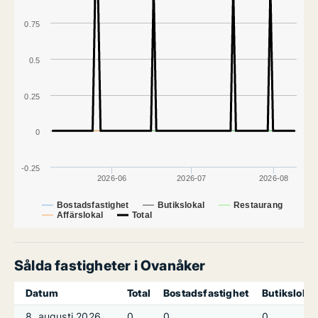
0.75
0.5
0.25
0
-0.25
2026-06
2026-07
2026-08
Bostadsfastighet
Butikslokal
Restaurang
Affärslokal
Total
Sålda fastigheter i Ovanåker
Datum
Total
Bostadsfastighet
Butikslokal
8. augusti 2026
0
0
0