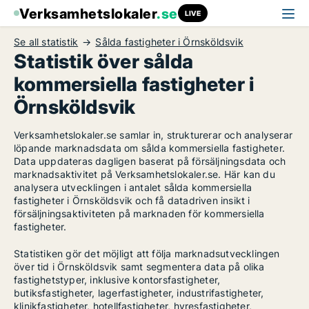
Verksamhetslokaler
.se
LIVE
Se all statistik
Sålda fastigheter i Örnsköldsvik
Statistik över sålda
kommersiella fastigheter i
Örnsköldsvik
Verksamhetslokaler.se samlar in, strukturerar och analyserar
löpande marknadsdata om sålda kommersiella fastigheter.
Data uppdateras dagligen baserat på försäljningsdata och
marknadsaktivitet på Verksamhetslokaler.se. Här kan du
analysera utvecklingen i antalet sålda kommersiella
fastigheter i Örnsköldsvik och få datadriven insikt i
försäljningsaktiviteten på marknaden för kommersiella
fastigheter.
Statistiken gör det möjligt att följa marknadsutvecklingen
över tid i Örnsköldsvik samt segmentera data på olika
fastighetstyper, inklusive kontorsfastigheter,
butiksfastigheter, lagerfastigheter, industrifastigheter,
klinikfastigheter, hotellfastigheter, hyresfastigheter,