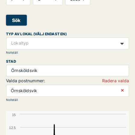
Sök
TYP AV LOKAL (VÄLJ ENDAST EN)
Lokaltyp
Nollställ
STAD
Örnsköldsvik
Valda postnummer:
Radera valda
⨯
Örnsköldsvik
Nollställ
15
12.5