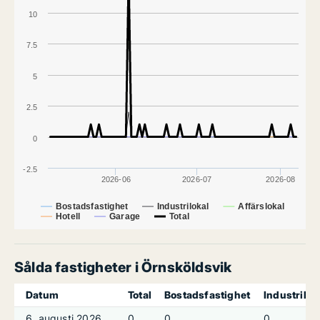
10
7.5
5
2.5
0
-2.5
2026-06
2026-07
2026-08
Bostadsfastighet
Industrilokal
Affärslokal
Hotell
Garage
Total
Sålda fastigheter i Örnsköldsvik
Datum
Total
Bostadsfastighet
Industrilok
6. augusti 2026
0
0
0