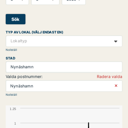
Sök
TYP AV LOKAL (VÄLJ ENDAST EN)
Lokaltyp
Nollställ
STAD
Nynäshamn
Valda postnummer:
Radera valda
⨯
Nynäshamn
Nollställ
1.25
1