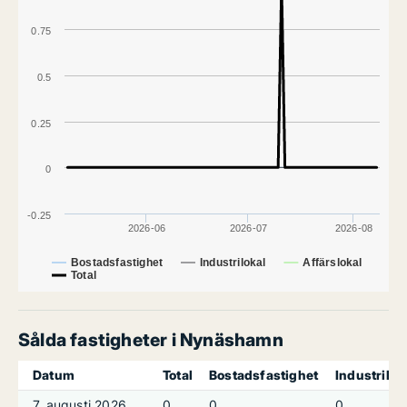
0.75
0.5
0.25
0
-0.25
2026-06
2026-07
2026-08
Bostadsfastighet
Industrilokal
Affärslokal
Total
Sålda fastigheter i Nynäshamn
Datum
Total
Bostadsfastighet
Industrilok
7. augusti 2026
0
0
0