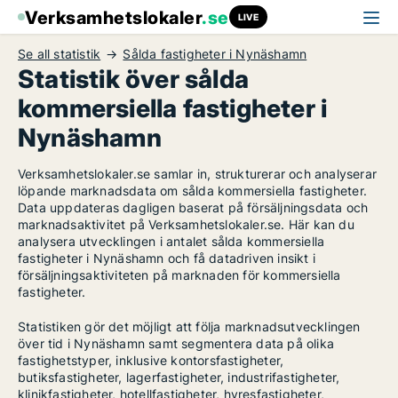
Verksamhetslokaler
.se
LIVE
Se all statistik
Sålda fastigheter i Nynäshamn
Statistik över sålda
kommersiella fastigheter i
Nynäshamn
Verksamhetslokaler.se samlar in, strukturerar och analyserar
löpande marknadsdata om sålda kommersiella fastigheter.
Data uppdateras dagligen baserat på försäljningsdata och
marknadsaktivitet på Verksamhetslokaler.se. Här kan du
analysera utvecklingen i antalet sålda kommersiella
fastigheter i Nynäshamn och få datadriven insikt i
försäljningsaktiviteten på marknaden för kommersiella
fastigheter.
Statistiken gör det möjligt att följa marknadsutvecklingen
över tid i Nynäshamn samt segmentera data på olika
fastighetstyper, inklusive kontorsfastigheter,
butiksfastigheter, lagerfastigheter, industrifastigheter,
klinikfastigheter, hotellfastigheter, hyresfastigheter,