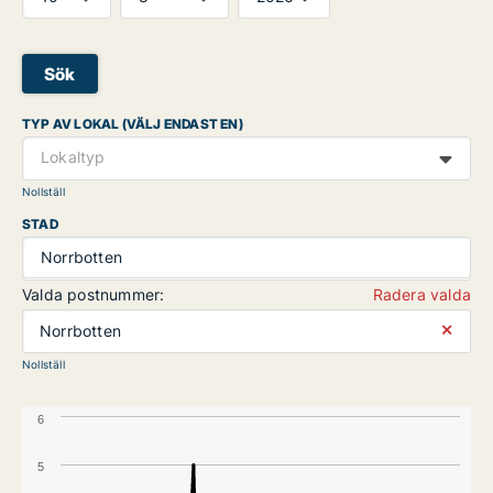
Sök
TYP AV LOKAL (VÄLJ ENDAST EN)
Lokaltyp
Nollställ
STAD
Norrbotten
Valda postnummer:
Radera valda
⨯
Norrbotten
Nollställ
6
5