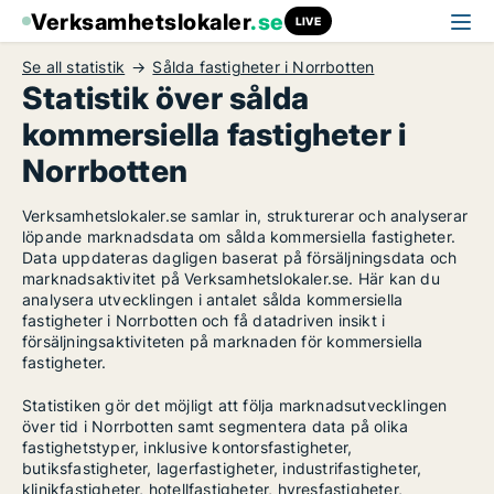
Verksamhetslokaler
.se
LIVE
Se all statistik
Sålda fastigheter i Norrbotten
Statistik över sålda
kommersiella fastigheter i
Norrbotten
Verksamhetslokaler.se samlar in, strukturerar och analyserar
löpande marknadsdata om sålda kommersiella fastigheter.
Data uppdateras dagligen baserat på försäljningsdata och
marknadsaktivitet på Verksamhetslokaler.se. Här kan du
analysera utvecklingen i antalet sålda kommersiella
fastigheter i Norrbotten och få datadriven insikt i
försäljningsaktiviteten på marknaden för kommersiella
fastigheter.
Statistiken gör det möjligt att följa marknadsutvecklingen
över tid i Norrbotten samt segmentera data på olika
fastighetstyper, inklusive kontorsfastigheter,
butiksfastigheter, lagerfastigheter, industrifastigheter,
klinikfastigheter, hotellfastigheter, hyresfastigheter,