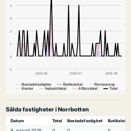
4
3
2
1
0
-1
2026-06
2026-07
2026-08
Bostadsfastighet
Butikslokal
Restaurang
Kontor
Industrilokal
Affärslokal
Total
Sålda fastigheter i Norrbotten
Datum
Total
Bostadsfastighet
Butikslokal
9. augusti 2026
0
0
0