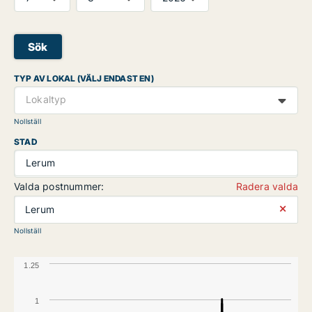
Sök
TYP AV LOKAL (VÄLJ ENDAST EN)
Lokaltyp
Nollställ
STAD
Lerum
Valda postnummer:
Radera valda
⨯
Lerum
Nollställ
1.25
1