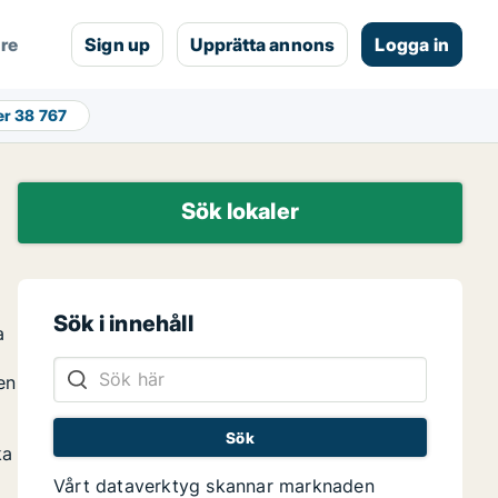
are
Sign up
Upprätta annons
Logga in
er
38 767
Sök lokaler
Sök i innehåll
a
en
ka
Vårt dataverktyg skannar marknaden