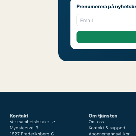
Prenumerera på nyhetsb
Email
Kontakt
Om tjänsten
Verksamhetslokaler.se
Om oss
Mynstersvej 3
Kontakt & support
1827 Frederiksberg C
Abonnemangsvillkor