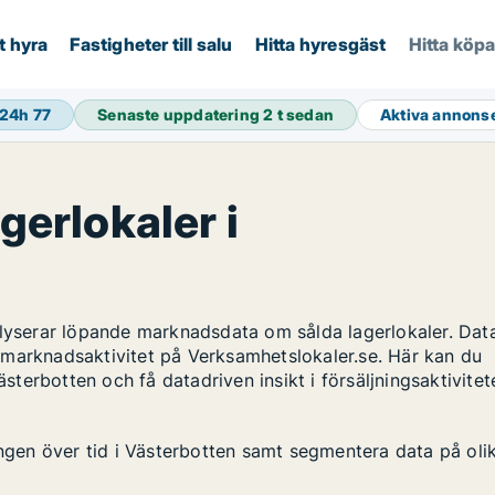
t hyra
Fastigheter till salu
Hitta hyresgäst
Hitta köp
 24h
77
Senaste uppdatering
2 t sedan
Aktiva annons
gerlokaler i
alyserar löpande marknadsdata om sålda lagerlokaler. Dat
 marknadsaktivitet på Verksamhetslokaler.se. Här kan du
ästerbotten och få datadriven insikt i försäljningsaktivitet
ingen över tid i Västerbotten samt segmentera data på oli