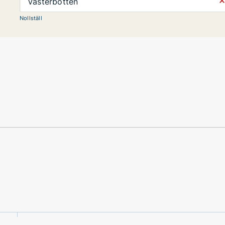
⨯
Västerbotten
Nollställ