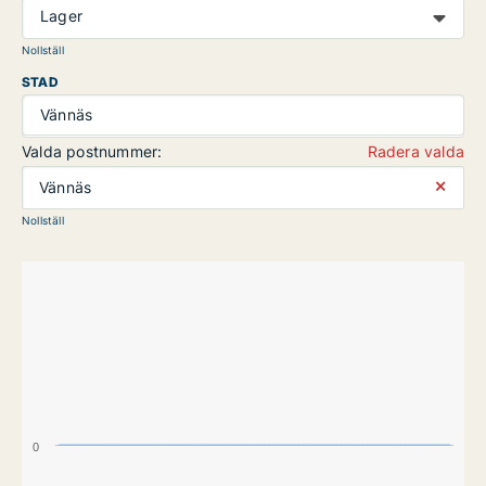
Lager
Nollställ
STAD
Vännäs
Valda postnummer:
Radera valda
⨯
Vännäs
Nollställ
0