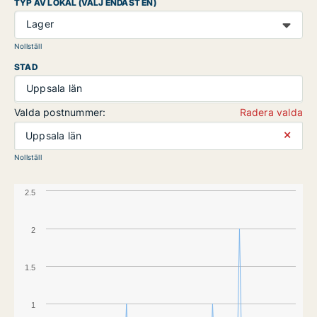
TYP AV LOKAL (VÄLJ ENDAST EN)
Lager
Nollställ
STAD
Uppsala län
Valda postnummer:
Radera valda
⨯
Uppsala län
Nollställ
2.5
2
1.5
1