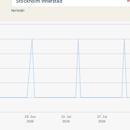
⨯
Stockholm Innerstad
Nollställ
29. Jun
13. Jul
27. Jul
2026
2026
2026