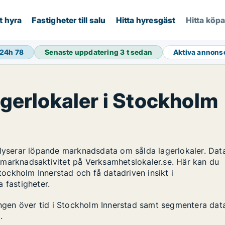
t hyra
Fastigheter till salu
Hitta hyresgäst
Hitta köp
 24h
78
Senaste uppdatering
3 t sedan
Aktiva annons
agerlokaler i Stockholm
alyserar löpande marknadsdata om sålda lagerlokaler. Dat
 marknadsaktivitet på Verksamhetslokaler.se. Här kan du
Stockholm Innerstad och få datadriven insikt i
 fastigheter.
lingen över tid i Stockholm Innerstad samt segmentera dat
.