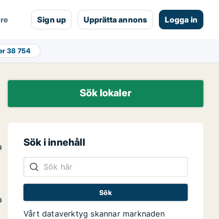
are
Sign up
Upprätta annons
Logga in
er
38 754
Sök lokaler
Sök i innehåll
a
a
Vårt dataverktyg skannar marknaden