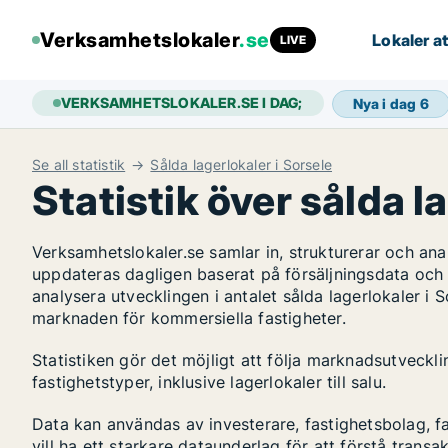
Verksamhetslokaler
.se
Lokaler at
LIVE
VERKSAMHETSLOKALER.SE I DAG;
Nya i dag
6
Se all statistik
Sålda lagerlokaler i Sorsele
Statistik över sålda l
Verksamhetslokaler.se samlar in, strukturerar och an
uppdateras dagligen baserat på försäljningsdata och
analysera utvecklingen i antalet sålda lagerlokaler i S
marknaden för kommersiella fastigheter.
Statistiken gör det möjligt att följa marknadsutveckl
fastighetstyper, inklusive lagerlokaler till salu.
Data kan användas av investerare, fastighetsbolag, f
vill ha ett starkare dataunderlag för att förstå transa