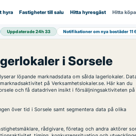
t hyra
Fastigheter till salu
Hitta hyresgäst
Hitta köp
Uppdaterade 24h
33
Notifikationer om nya bostäder
11
agerlokaler i Sorsele
alyserar löpande marknadsdata om sålda lagerlokaler. Dat
 marknadsaktivitet på Verksamhetslokaler.se. Här kan du
orsele och få datadriven insikt i försäljningsaktiviteten på
ingen över tid i Sorsele samt segmentera data på olika
astighetsmäklare, rådgivare, företag och andra aktörer s
ktionsaktivitet, timing, konkurrenssituation och utveckling