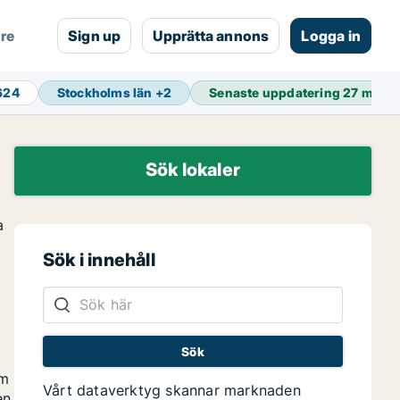
are
Sign up
Upprätta annons
Logga in
 624
Stockholms län
+
2
Senaste uppdatering
27 min s
Sök lokaler
a
Sök i innehåll
om
Vårt dataverktyg skannar marknaden
en