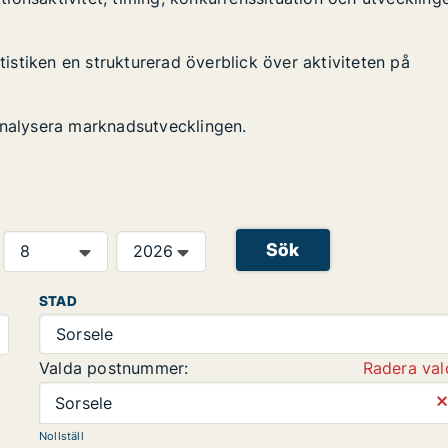
atistiken en strukturerad överblick över aktiviteten på
analysera marknadsutvecklingen.
Sök
STAD
Sorsele
Valda postnummer:
Radera val
⨯
Sorsele
Nollställ