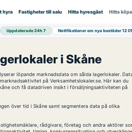
t hyra
Fastigheter till salu
Hitta hyresgäst
Hitta köp
Uppdaterade 24h
7
Notifikationer om nya bostäder
12 0
agerlokaler i Skåne
alyserar löpande marknadsdata om sålda lagerlokaler. Dat
 marknadsaktivitet på Verksamhetslokaler.se. Här kan du
kåne och få datadriven insikt i försäljningsaktiviteten på
ingen över tid i Skåne samt segmentera data på olika
astighetsmäklare, rådgivare, företag och andra aktörer s
ktionsaktivitet, timing, konkurrenssituation och utveckling