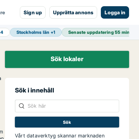
are
Sign up
Upprätta annons
Logga in
14
Stockholms län
+
1
Senaste uppdatering
55 min se
Sök lokaler
a
Sök i innehåll
om
Vårt dataverktyg skannar marknaden
en