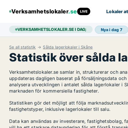
Verksamhetslokaler
.se
Lokaler at
LIVE
VERKSAMHETSLOKALER.SE I DAG;
Nya i dag
7
Se all statistik
Sålda lagerlokaler i Skåne
Statistik över sålda l
Verksamhetslokaler.se samlar in, strukturerar och an
uppdateras dagligen baserat på försäljningsdata och
analysera utvecklingen i antalet sålda lagerlokaler i S
marknaden för kommersiella fastigheter.
Statistiken gör det möjligt att följa marknadsutveckl
fastighetstyper, inklusive lagerlokaler till salu.
Data kan användas av investerare, fastighetsbolag, f
vill ha ett starkare dataunderlag för att förstå transa