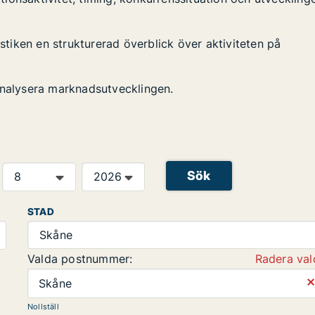
istiken en strukturerad överblick över aktiviteten på
analysera marknadsutvecklingen.
Sök
STAD
Skåne
Valda postnummer:
Radera val
⨯
Skåne
Nollställ