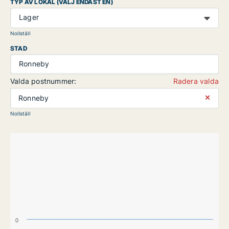
TYP AV LOKAL (VÄLJ ENDAST EN)
Lager
Nollställ
STAD
Ronneby
Valda postnummer:
Radera valda
⨯
Ronneby
Nollställ
0