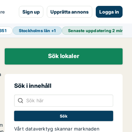
are
Sign up
Upprätta annons
Logga in
 351
Stockholms län
+
1
Senaste uppdatering
2 min se
Sök lokaler
a
Sök i innehåll
om
Vårt dataverktyg skannar marknaden
en