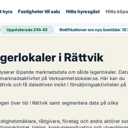
t hyra
Fastigheter till salu
Hitta hyresgäst
Hitta köp
Uppdaterade 24h
43
Notifikationer om nya bostäder
10
agerlokaler i Rättvik
alyserar löpande marknadsdata om sålda lagerlokaler. Dat
 marknadsaktivitet på Verksamhetslokaler.se. Här kan du
ättvik och få datadriven insikt i försäljningsaktiviteten på
ingen över tid i Rättvik samt segmentera data på olika
astighetsmäklare, rådgivare, företag och andra aktörer s
ktionsaktivitet, timing, konkurrenssituation och utveckling