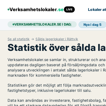
Verksamhetslokaler
.se
Lokaler at
LIVE
VERKSAMHETSLOKALER.SE I DAG;
Nya i dag
5
Se all statistik
Sålda lagerlokaler i Rättvik
Statistik över sålda l
Verksamhetslokaler.se samlar in, strukturerar och an
uppdateras dagligen baserat på försäljningsdata och
analysera utvecklingen i antalet sålda lagerlokaler i R
marknaden för kommersiella fastigheter.
Statistiken gör det möjligt att följa marknadsutveckl
fastighetstyper, inklusive lagerlokaler till salu.
Data kan användas av investerare, fastighetsbolag, f
vill ha ett starkare dataunderlag för att förstå transa