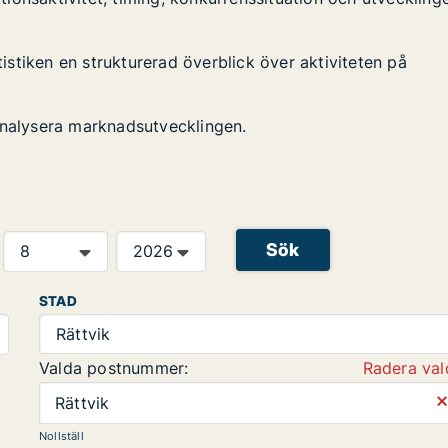
tistiken en strukturerad överblick över aktiviteten på
analysera marknadsutvecklingen.
Sök
STAD
Rättvik
Valda postnummer:
Radera val
⨯
Rättvik
Nollställ