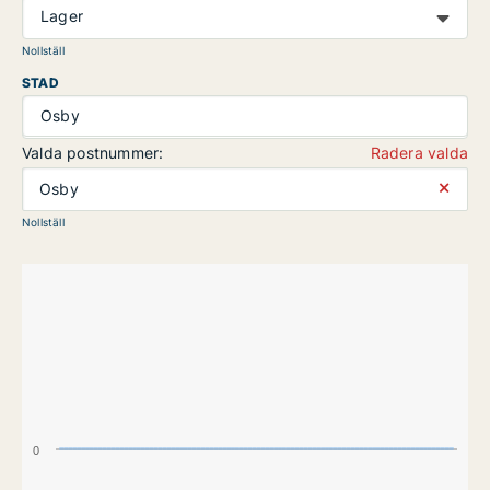
Lager
Nollställ
STAD
Osby
Valda postnummer:
Radera valda
⨯
Osby
Nollställ
0