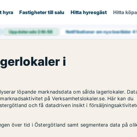
t hyra
Fastigheter till salu
Hitta hyresgäst
Hitta köp
Uppdaterade 24h
68
Notifikationer om nya bostäder
4 
gerlokaler i
alyserar löpande marknadsdata om sålda lagerlokaler. Dat
 marknadsaktivitet på Verksamhetslokaler.se. Här kan du
stergötland och få datadriven insikt i försäljningsaktivite
ingen över tid i Östergötland samt segmentera data på oli