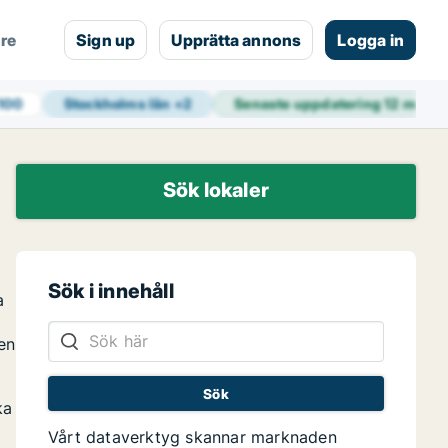
are
Sign up
Upprätta annons
Logga in
100
Stockholms län
+
2
Senaste uppdatering
12 min s
Sök lokaler
Sök i innehåll
a
ten
ka
Vårt dataverktyg skannar marknaden