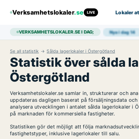
Verksamhetslokaler
.se
Lokaler at
LIVE
VERKSAMHETSLOKALER.SE I DAG;
Nya i dag
14
Se all statistik
Sålda lagerlokaler i Östergötland
Statistik över sålda la
Östergötland
Verksamhetslokaler.se samlar in, strukturerar och an
uppdateras dagligen baserat på försäljningsdata och
analysera utvecklingen i antalet sålda lagerlokaler i Ö
på marknaden för kommersiella fastigheter.
Statistiken gör det möjligt att följa marknadsutveckl
fastighetstyper, inklusive lagerlokaler till salu.