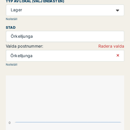
TYP AV LOKAL (VÄLJ ENDAST EN)
Lager
Nollställ
STAD
Örkelljunga
Valda postnummer:
Radera valda
⨯
Örkelljunga
Nollställ
0