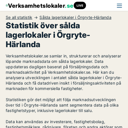
Verksamhetslokaler
.se
LIVE
Se all statistik
Sålda lagerlokaler i Örgryte-Härlanda
Statistik över sålda
lagerlokaler i Örgryte-
Härlanda
Verksamhetslokaler.se samlar in, strukturerar och analyserar
löpande marknadsdata om sålda lagerlokaler. Data
uppdateras dagligen baserat på försäljningsdata och
marknadsaktivitet på Verksamhetslokaler.se. Här kan du
analysera utvecklingen i antalet sålda lagerlokaler i Örgryte-
Härlanda och få datadriven insikt i försäljningsaktiviteten på
marknaden för kommersiella fastigheter.
Statistiken gör det möjligt att följa marknadsutvecklingen
över tid i Örgryte-Härlanda samt segmentera data på olika
fastighetstyper, inklusive lagerlokaler till salu.
Data kan användas av investerare, fastighetsbolag,
fastighetsmäklare, rådgivare, företag och andra aktörer som